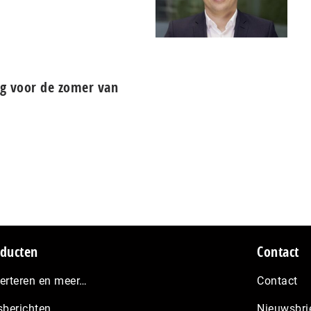
ng voor de zomer van
ducten
Contact
erteren en meer…
Contact
sberichten
Nieuwsbri