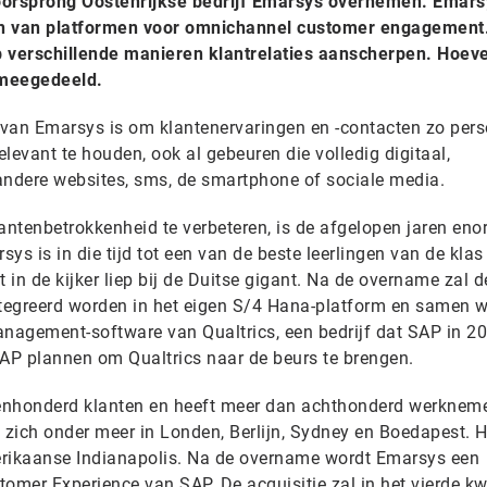
oorsprong Oostenrijkse bedrijf Emarsys overnemen. Emars
en van platformen voor omnichannel customer engagement
 verschillende manieren klantrelaties aanscherpen. Hoev
t meegedeeld.
van Emarsys is om klantenervaringen en -contacten zo pers
elevant te houden, ook al gebeuren die volledig digitaal,
andere websites, sms, de smartphone of sociale media.
antenbetrokkenheid te verbeteren, is de afgelopen jaren en
ys is in die tijd tot een van de beste leerlingen van de klas
in de kijker liep bij de Duitse gigant. Na de overname zal d
tegreerd worden in het eigen S/4 Hana-platform en samen 
nagement-software van Qualtrics, een bedrijf dat SAP in 2
AP plannen om Qualtrics naar de beurs te brengen.
ienhonderd klanten en heeft meer dan achthonderd werkneme
 zich onder meer in Londen, Berlijn, Sydney en Boedapest. H
erikaanse Indianapolis. Na de overname wordt Emarsys een
omer Experience van SAP. De acquisitie zal in het vierde kw