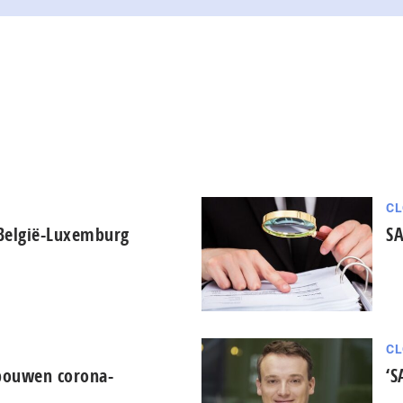
CL
België-Luxemburg
SA
CL
bouwen corona-
‘S