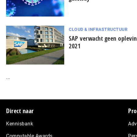
CLOUD & INFRASTRUCTUUR
SAP verwacht geen oplevi
2021
...
Footer
Direct naar
Pro
Kennisbank
Adv
Computable Awards
Per