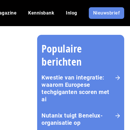
agazine
Kennisbank
Inlog
Nieuwsbrief
Populaire
berichten
Kwestie van integratie:
waarom Europese
techgiganten scoren met
ai
Nutanix tuigt Benelux-
organisatie op