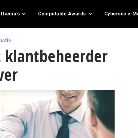
Thema’s
Computable Awards
Cybersec e-M
matie
 klantbeheerder
ver