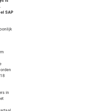
ys is
.
eel SAP
oonlijk
orm
e
worden
018
rs in
et
artaal