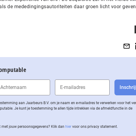
als de mededingingsautoriteiten daar groen licht voor geven
Computable
 toestemming aan Jaarbeurs B.V. om je naam en e-mailadres te verwerken voor het v
ble. Je kunt je toestemming te allen tijde intrekken via de af­meld­func­tie in de
 met jouw per­soons­ge­ge­vens? Klik dan
hier
voor ons privacy statement.