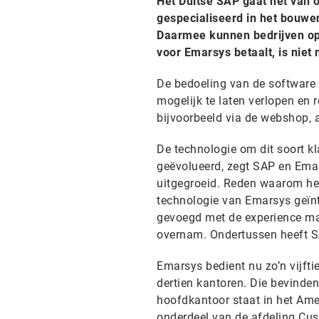
Het Duitse SAP gaat het van 
gespecialiseerd in het bouw
Daarmee kunnen bedrijven op
voor Emarsys betaalt, is nie
De bedoeling van de software 
mogelijk te laten verlopen en r
bijvoorbeeld via de webshop, 
De technologie om dit soort kl
geëvolueerd, zegt SAP en Emars
uitgegroeid. Reden waarom het 
technologie van Emarsys geïn
gevoegd met de experience ma
overnam. Ondertussen heeft S
Emarsys bedient nu zo’n vijft
dertien kantoren. Die bevinden
hoofdkantoor staat in het Am
onderdeel van de afdeling Cust