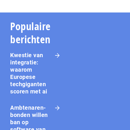
Populaire
berichten
Kwestie van
integratie:
waarom
Europese
techgiganten
scoren met ai
Amb­te­na­ren­
bon­den willen
ban op
software van