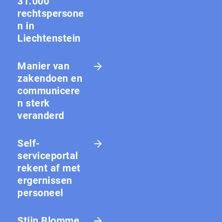
31.000
rechtspersone
n in
Liechtenstein
Manier van
zakendoen en
communicere
n sterk
veranderd
Self-
serviceportal
rekent af met
ergernissen
personeel
Stijn Blomme