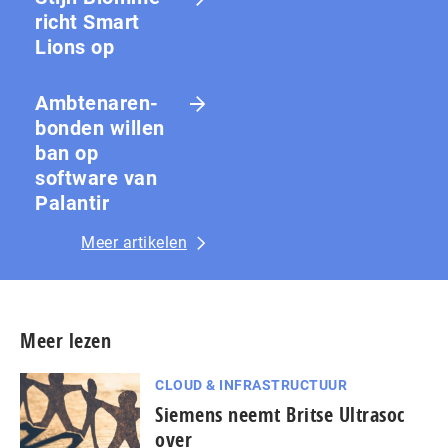
richt Smart
Lions op
Amb­te­na­ren­
bon­den willen
ban op
software van
Palantir
Meer artikelen
Meer lezen
CLOUD & INFRASTRUCTUUR
Siemens neemt Britse Ultrasoc
over