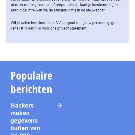
of meer mailings namens Computable. Je kunt je toestemming te
allen tijde intrekken via de af­meld­func­tie in de nieuwsbrief.
Wil je weten hoe Jaarbeurs B.V. omgaat met jouw per­soons­ge­ge­
vens? Klik dan
hier
voor ons privacy statement.
Populaire
berichten
Hackers
maken
gegevens
buiten van