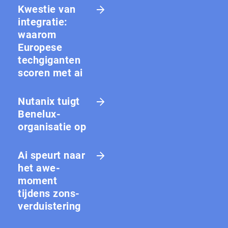
Kwestie van
integratie:
waarom
Europese
techgiganten
scoren met ai
Nutanix tuigt
Benelux-
organisatie op
Ai speurt naar
het awe-
moment
tijdens zons­
ver­duis­te­ring