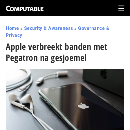
Home
»
Security & Awareness
»
Governance &
Privacy
Apple verbreekt banden met
Pegatron na gesjoemel