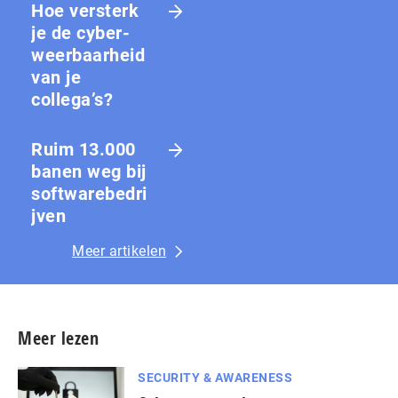
Hoe versterk
je de cy­ber­
weer­baar­heid
van je
collega’s?
Ruim 13.000
banen weg bij
softwarebedri
jven
Meer artikelen
Meer lezen
SECURITY & AWARENESS