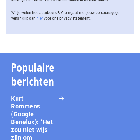
Wil je weten hoe Jaarbeurs B.V. omgaat met jouw per­soons­ge­ge­
vens? Klik dan
hier
voor ons privacy statement.
Populaire
berichten
Kurt
Rommens
(Google
Benelux): ‘Het
zou niet wijs
zijn om