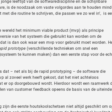
f jonge leeftijd van de softwarediscipline en de schijnbare
are, is de noodzaak om vaste volgordes aan te houden mind
met die routine te schrijven, die passen we zo wel in’, is e
e wereld het minimum viable product (mvp) als principe
 versie van het systeem die gebruikt kan worden om de
n dat is dan ook waar een mvp voor gebruikt moet worden. H
apid prototype
(verschillende technieken om snel een
)systeem te kunnen maken) dan een eerste stap voor de ech
s dat – net als bij de rapid prototyping
– de software die
 al zoveel werk heeft gekost, dat het niet achteloos
t er op doorgebouwd wordt. Hierdoor wordt een raamwerk 
len van customer feedback opeens de basis van de uiteindel
ng zijn die eerste houtskoolschetsen niet altijd geschikt om o