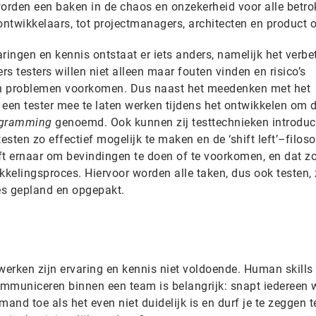
 worden een baken in de chaos en onzekerheid voor alle betr
ontwikkelaars, tot projectmanagers, architecten en product 
ringen en kennis ontstaat er iets anders, namelijk het verbe
s testers willen niet alleen maar fouten vinden en risico’s
 en problemen voorkomen. Dus naast het meedenken met het
 een tester mee te laten werken tijdens het ontwikkelen om 
ogramming
genoemd. Ook kunnen zij testtechnieken introduc
sten zo effectief mogelijk te maken en de ‘shift left’
–
filoso
eft ernaar om bevindingen te doen of te voorkomen, en dat z
kkelingsproces. Hiervoor worden alle taken, dus ook testen,
ces gepland en opgepakt.
erken zijn ervaring en kennis niet voldoende. Human skills 
Communiceren binnen een team is belangrijk: snapt iedereen 
mand toe als het even niet duidelijk is en durf je te zeggen 