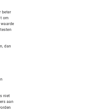
 beter
at om
r waarde
 testen
n, dan
an
s niet
mers aan
worden