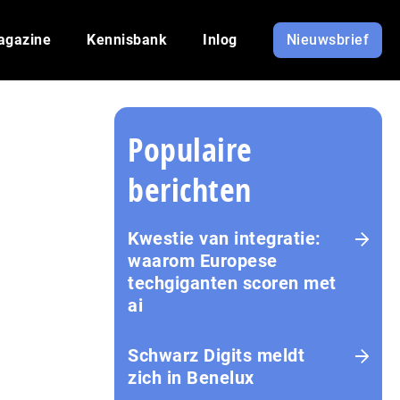
agazine
Kennisbank
Inlog
Nieuwsbrief
Populaire
berichten
Kwestie van integratie:
waarom Europese
techgiganten scoren met
ai
Schwarz Digits meldt
zich in Benelux