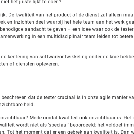
iet het juiste lijkt te doen?
k. De kwaliteit van het product of de dienst zal alleen maar
teek en inzichten deel waarbij het hele team aan het werk ga
e benodigde aandacht te geven – een idee waar ook de teste
 samenwerking in een multidisciplinair team leiden tot betere
 de kentering van softwareontwikkeling onder de knie hebbe
cten of diensten opleveren.
 beschreven dat de tester cruciaal is in onze agile manier v
nzichtbare held.
onzichtbaar? Mede omdat kwaliteit ook onzichtbaar is. Het i
aliteit wordt niet als ‘speciaal’ beoordeeld: het voldoet im
n. Tot het moment dat er een gebrek aan kwaliteit is. Dan 