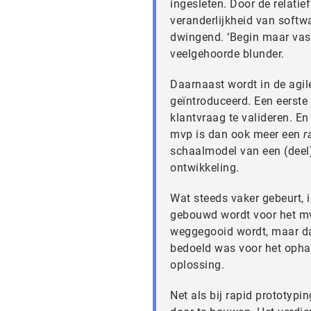
ingesleten. Door de relatie
veranderlijkheid van softw
dwingend. ‘Begin maar vast 
veelgehoorde blunder.
Daarnaast wordt in de agil
geïntroduceerd. Een eerste
klantvraag te valideren. E
mvp is dan ook meer een
r
schaalmodel van een (deel
ontwikkeling.
Wat steeds vaker gebeurt, i
gebouwd wordt voor het mvp
weggegooid wordt, maar da
bedoeld was voor het opha
oplossing.
Net als bij rapid prototypi