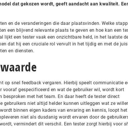
del dat gekozen wordt, geeft aandacht aan kwaliteit. Een 
testen en de veranderingen die daar plaatsvinden. Welke stap
en een blijvend relevante plaats te geven en hoe kan een te
al lijkt een tester vaak een onzichtbare held, in het laatste d
jken dat hij een cruciale rol vervult in het tijdig en met de juis
ten en diensten.
 waarde
ht op snel feedback vergaren. Hierbij speelt communicatie 
er vooraf gespecificeerd en wat de gebruiker wil, wordt kort
n besproken met het team. En daar heeft de tester direct
ebruikers niet altijd helder kunnen uitleggen wat ze willen
ordt binnen eigen kaders van ervaring en kennis, loopt he
opleveren niet als dusdanig wordt ervaren door de gebruiker
rdt, vermindert dit verschil. Een tester zorgt hierbij voor
s