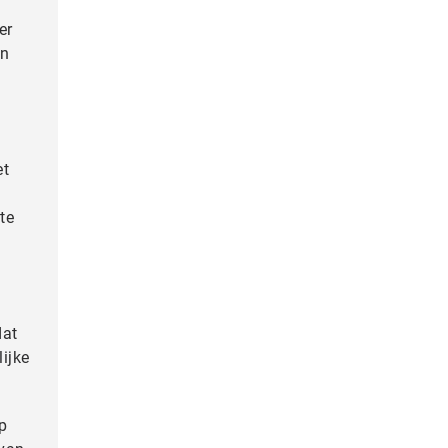
er
en
et
te
dat
ijke
p