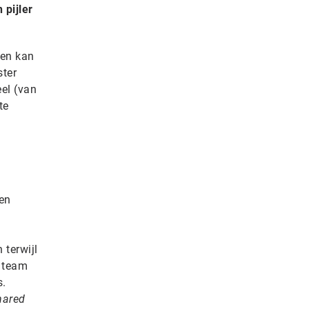
pijler
pen kan
ster
eel (van
te
een
 terwijl
t team
s.
hared