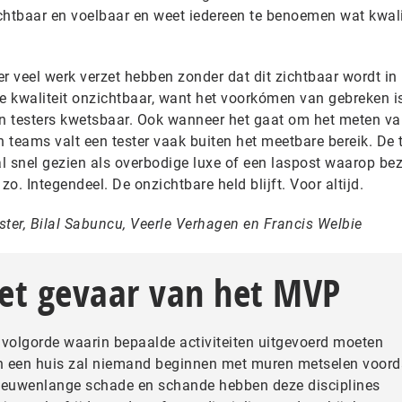
chtbaar en voelbaar en weet iedereen te benoemen wat kwali
er veel werk verzet hebben zonder dat dit zichtbaar wordt in
ede kwaliteit onzichtbaar, want het voorkómen van gebreken is
an testers kwetsbaar. Ook wanneer het gaat om het meten v
an teams valt een tester vaak buiten het meetbare bereik. De 
al snel gezien als overbodige luxe of een laspost waarop be
zo. Integendeel. De onzichtbare held blijft. Voor altijd.
kster, Bilal Sabuncu, Veerle Verhagen en Francis Welbie
het gevaar van het MVP
e volgorde waarin bepaalde activiteiten uitgevoerd moeten
n een huis zal niemand beginnen met muren metselen voord
 Eeuwenlange schade en schande hebben deze disciplines