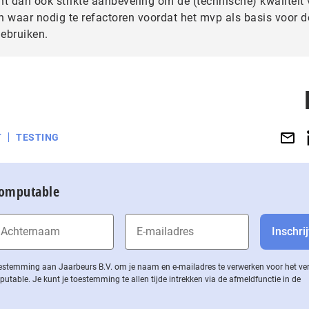
nt dan ook strikte aanbeveling om de (technische) kwaliteit
n waar nodig te refactoren voordat het mvp als basis voor d
gebruiken.
T
TESTING
Computable
 toestemming aan Jaarbeurs B.V. om je naam en e-mailadres te verwerken voor het v
ble. Je kunt je toestemming te allen tijde intrekken via de af­meld­func­tie in de