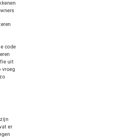
okkenen
owners
teren
de code
eren
fie uit
o vroeg
 zo
zijn
wat er
tegen