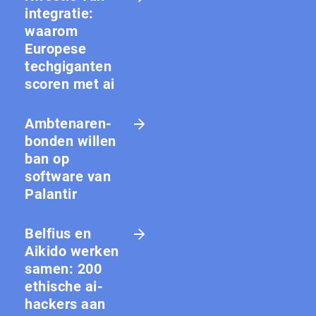
integratie:
waarom
Europese
techgiganten
scoren met ai
Amb­te­na­ren­
bon­den willen
ban op
software van
Palantir
Belfius en
Aikido werken
samen: 200
ethische ai-
hackers aan