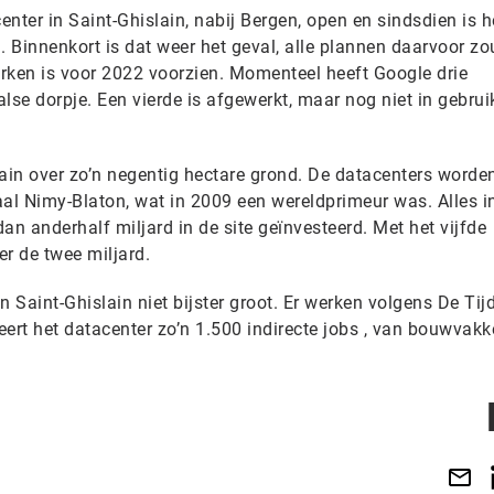
enter in Saint-Ghislain, nabij Bergen, open en sindsdien is h
. Binnenkort is dat weer het geval, alle plannen daarvoor zo
erken is voor 2022 voorzien. Momenteel heeft Google drie
lse dorpje. Een vierde is afgewerkt, maar nog niet in gebrui
ain over zo’n negentig hectare grond. De datacenters worden
al Nimy-Blaton, wat in 2009 een wereldprimeur was. Alles in
dan anderhalf miljard in de site geïnvesteerd. Met het vijfde
er de twee miljard.
in Saint-Ghislain niet bijster groot. Er werken volgens De Tij
rt het datacenter zo’n 1.500 indirecte jobs , van bouwvakk