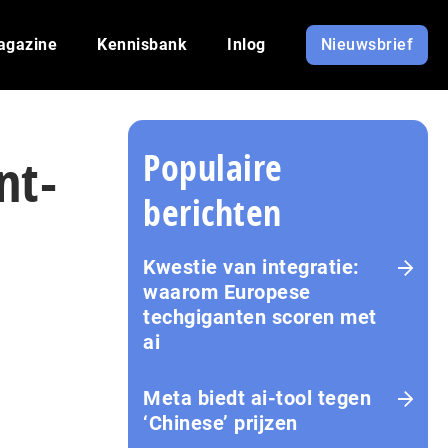
agazine
Kennisbank
Inlog
Nieuwsbrief
Populaire
nt-
berichten
Kwestie van integratie:
waarom Europese
techgiganten scoren met
ai
Meta biedt ai-tool tegen
‘Chinese’ prijzen