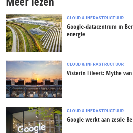
Meer lezen
CLOUD & INFRASTRUCTUUR
Google-datacentrum in Ber
energie
CLOUD & INFRASTRUCTUUR
Visterin Fileert: Mythe va
CLOUD & INFRASTRUCTUUR
Google werkt aan zesde Bel