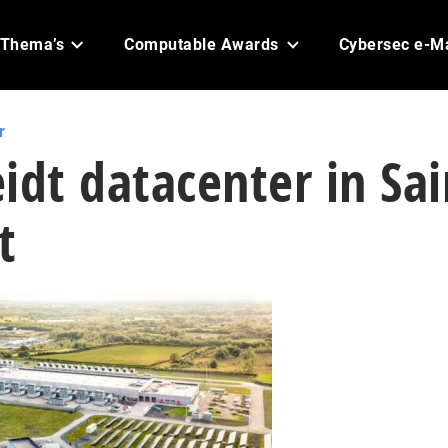
Thema’s
Computable Awards
Cybersec e-M
r
idt datacenter in Sai
t