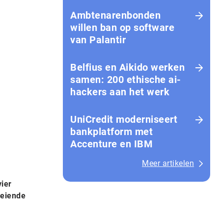
Amb­te­na­ren­bon­den
willen ban op software
van Palantir
Belfius en Aikido werken
samen: 200 ethische ai-
hackers aan het werk
UniCredit moderniseert
bankplatform met
Accenture en IBM
Meer artikelen
vier
oeiende