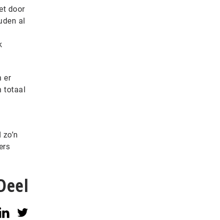
et door
uden al
k
 er
 totaal
d zo’n
ers
Deel