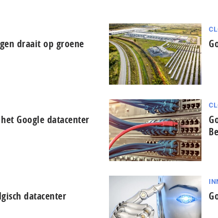
CL
gen draait op groene
Go
CL
n het Google datacenter
Go
Be
IN
gisch datacenter
Go