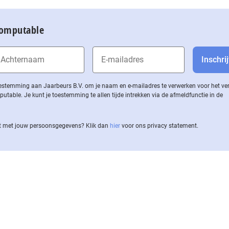
Computable
 toestemming aan Jaarbeurs B.V. om je naam en e-mailadres te verwerken voor het v
ble. Je kunt je toestemming te allen tijde intrekken via de af­meld­func­tie in de
 met jouw per­soons­ge­ge­vens? Klik dan
hier
voor ons privacy statement.