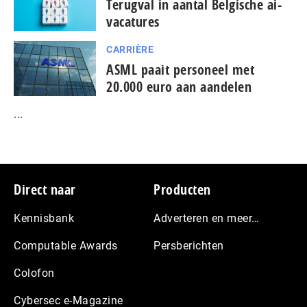
Terugval in aantal Belgische ai-
vacatures
CARRIÈRE
ASML paait personeel met
20.000 euro aan aandelen
...
Footer
Direct naar
Producten
Kennisbank
Adverteren en meer…
Computable Awards
Persberichten
Colofon
Cybersec e-Magazine