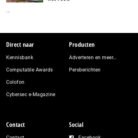
...
Footer
Direct naar
Producten
Kennisbank
Adverteren en meer…
Computable Awards
Persberichten
Colofon
Cybersec e-Magazine
Contact
Social
Contact
Facebook