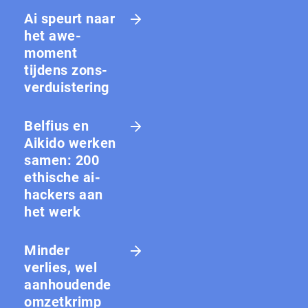
Ai speurt naar
het awe-
moment
tijdens zons­
ver­duis­te­ring
Belfius en
Aikido werken
samen: 200
ethische ai-
hackers aan
het werk
Minder
verlies, wel
aanhoudende
omzetkrimp