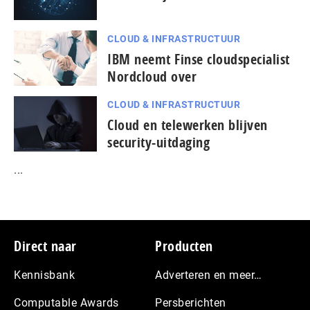
CLOUD & INFRASTRUCTUUR
IBM neemt Finse cloudspecialist
Nordcloud over
CLOUD & INFRASTRUCTUUR
Cloud en telewerken blijven
security-uitdaging
...
Footer
Direct naar
Producten
Kennisbank
Adverteren en meer…
Computable Awards
Persberichten