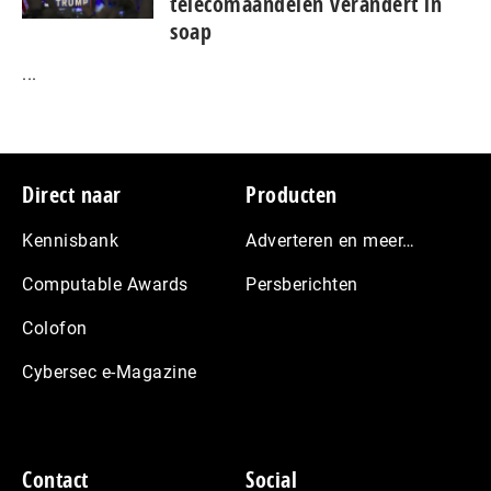
telecomaandelen verandert in
soap
...
Footer
Direct naar
Producten
Kennisbank
Adverteren en meer…
Computable Awards
Persberichten
Colofon
Cybersec e-Magazine
Contact
Social