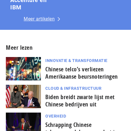
Accenture en
IBM
Meer artikelen
Meer lezen
INNOVATIE & TRANSFORMATIE
Chinese telco’s verliezen
Amerikaanse beursnoteringen
CLOUD & INFRASTRUCTUUR
Biden breidt zwarte lijst met
Chinese bedrijven uit
OVERHEID
Schrapping Chinese