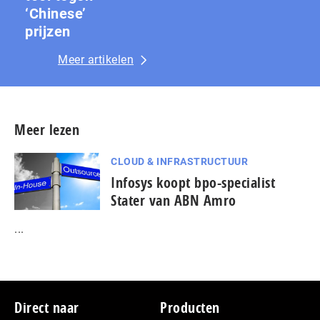
‘Chinese’
prijzen
Meer artikelen
Meer lezen
CLOUD & INFRASTRUCTUUR
Infosys koopt bpo-specialist
Stater van ABN Amro
...
Footer
Direct naar
Producten