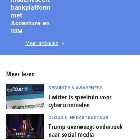
bankplatform
met
Accenture en
IBM
Meer artikelen
Meer lezen
SECURITY & AWARENESS
Twitter is speeltuin voor
cybercriminelen
CLOUD & INFRASTRUCTUUR
Trump overweegt onderzoek
naar social media