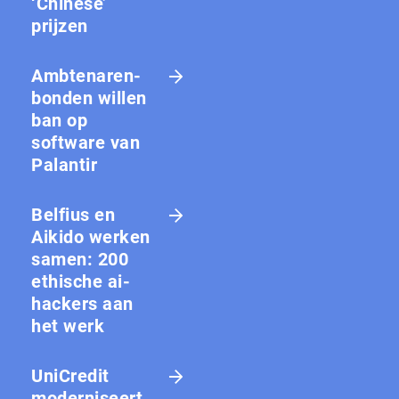
‘Chinese’
prijzen
Amb­te­na­ren­
bon­den willen
ban op
software van
Palantir
Belfius en
Aikido werken
samen: 200
ethische ai-
hackers aan
het werk
UniCredit
moderniseert