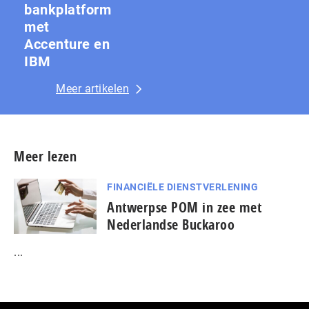
bankplatform
met
Accenture en
IBM
Meer artikelen
Meer lezen
FINANCIËLE DIENSTVERLENING
Antwerpse POM in zee met
Nederlandse Buckaroo
...