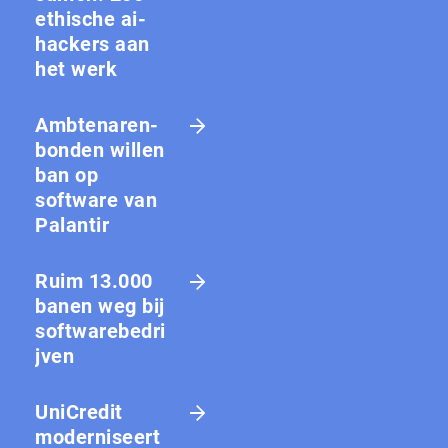
ethische ai-
hackers aan
het werk
Amb­te­na­ren­
bon­den willen
ban op
software van
Palantir
Ruim 13.000
banen weg bij
softwarebedri
jven
UniCredit
moderniseert