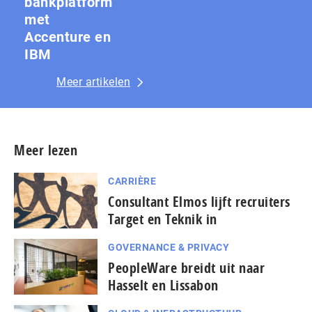
bankplatform
met
Accenture en
IBM
Meer artikelen
Meer lezen
CARRIÈRE
Consultant Elmos lijft recruiters
Target en Teknik in
GOVERNANCE & PRIVACY
PeopleWare breidt uit naar
Hasselt en Lissabon