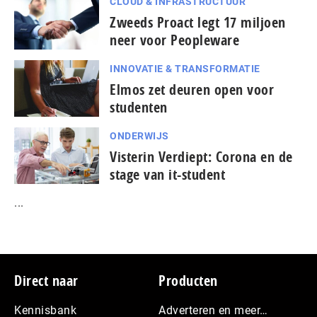
CLOUD & INFRASTRUCTUUR
Zweeds Proact legt 17 miljoen
neer voor Peopleware
INNOVATIE & TRANSFORMATIE
Elmos zet deuren open voor
studenten
ONDERWIJS
Visterin Verdiept: Corona en de
stage van it-student
...
Footer
Direct naar
Producten
Kennisbank
Adverteren en meer…