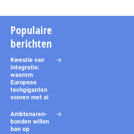
Populaire
berichten
Kwestie van
integratie:
waarom
Europese
techgiganten
scoren met ai
Amb­te­na­ren­
bon­den willen
ban op