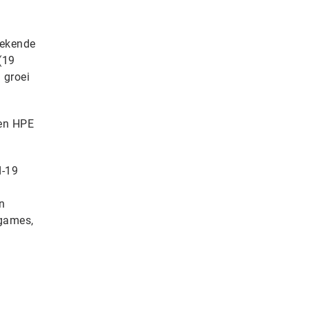
erekende
(19
 groei
 en HPE
d-19
n
ogames,