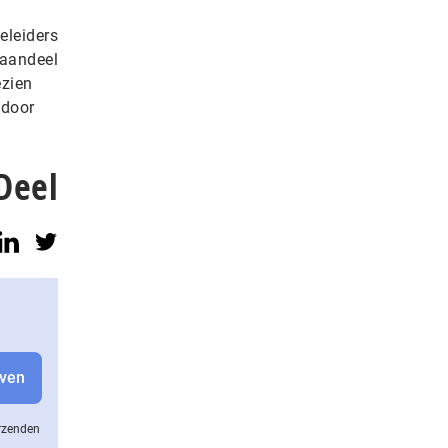
eleiders
taandeel
ezien
 door
Deel
erzenden