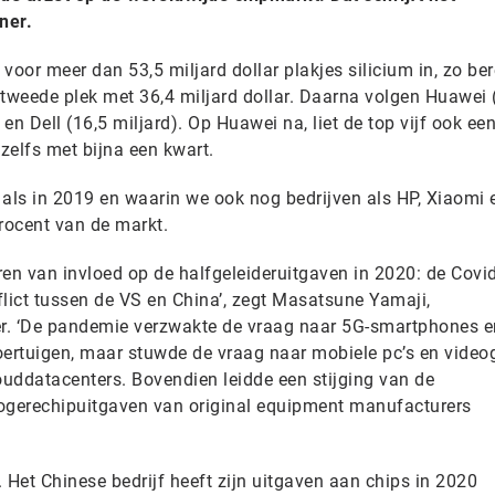
ner.
 voor meer dan 53,5 miljard dollar plakjes silicium in, zo b
weede plek met 36,4 miljard dollar. Daarna volgen Huawei 
 en Dell (16,5 miljard). Op Huawei na, liet de top vijf ook een
 zelfs met bijna een kwart.
e als in 2019 en waarin we ook nog bedrijven als HP, Xiaomi
rocent van de markt.
ren van invloed op de halfgeleideruitgaven in 2020: de Covi
flict tussen de VS en China’, zegt Masatsune Yamaji,
er. ‘De pandemie verzwakte de vraag naar 5G-smartphones e
oertuigen, maar stuwde de vraag naar mobiele pc’s en vide
ouddatacenters. Bovendien leidde een stijging van de
hogerechipuitgaven van original equipment manufacturers
 Het Chinese bedrijf heeft zijn uitgaven aan chips in 2020