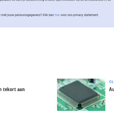
 met jouw per­soons­ge­ge­vens? Klik dan
hier
voor ons privacy statement.
CL
 tekort aan
Au