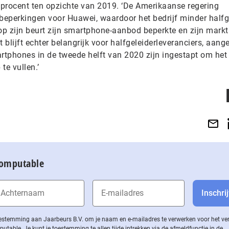
5 procent ten opzichte van 2019. ‘De Amerikaanse regering
eperkingen voor Huawei, waardoor het bedrijf minder halfg
 op zijn beurt zijn smartphone-aanbod beperkte en zijn mark
blijft echter belangrijk voor halfgeleiderleveranciers, aang
tphones in de tweede helft van 2020 zijn ingestapt om het
e vullen.’
Computable
 toestemming aan Jaarbeurs B.V. om je naam en e-mailadres te verwerken voor het v
ble. Je kunt je toestemming te allen tijde intrekken via de af­meld­func­tie in de