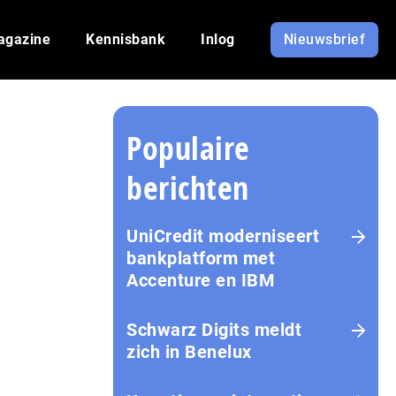
agazine
Kennisbank
Inlog
Nieuwsbrief
Populaire
berichten
UniCredit moderniseert
bankplatform met
Accenture en IBM
Schwarz Digits meldt
zich in Benelux