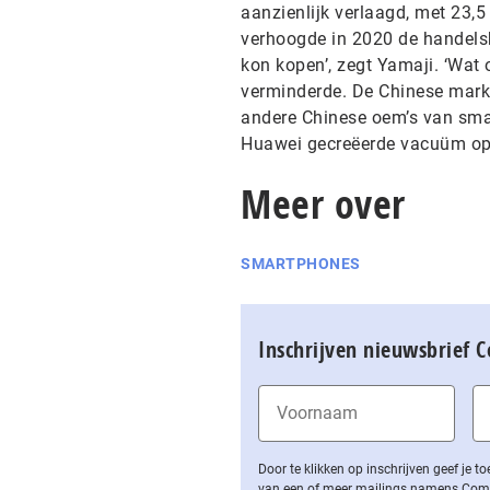
aanzienlijk verlaagd, met 23,
verhoogde in 2020 de handelsb
kon kopen’, zegt Yamaji. ‘Wat
verminderde. De Chinese markt 
andere Chinese oem’s van smar
Huawei gecreëerde vacuüm op t
Meer over
SMARTPHONES
Inschrijven nieuwsbrief 
Door te klikken op inschrijven geef je
van een of meer mailings namens Computa