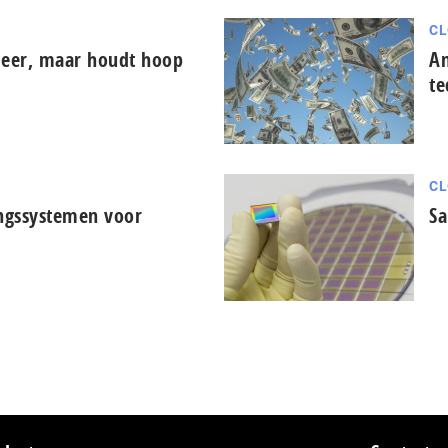
CL
meer, maar houdt hoop
Am
te
CL
ingssystemen voor
Sa