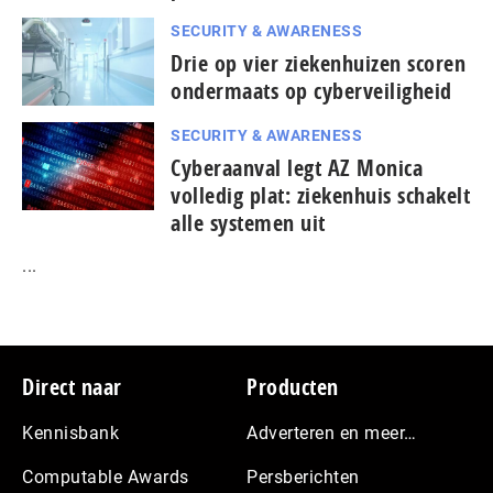
SECURITY & AWARENESS
Drie op vier ziekenhuizen scoren
ondermaats op cyberveiligheid
SECURITY & AWARENESS
Cyberaanval legt AZ Monica
volledig plat: ziekenhuis schakelt
alle systemen uit
...
Footer
Direct naar
Producten
Kennisbank
Adverteren en meer…
Computable Awards
Persberichten