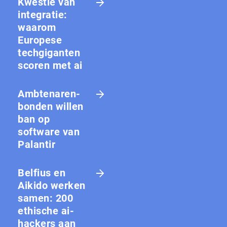
Kwestie van
integratie:
waarom
Europese
techgiganten
scoren met ai
Amb­te­na­ren­
bon­den willen
ban op
software van
Palantir
Belfius en
Aikido werken
samen: 200
ethische ai-
hackers aan