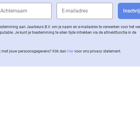
 toestemming aan Jaarbeurs B.V. om je naam en e-mailadres te verwerken voor het v
ble. Je kunt je toestemming te allen tijde intrekken via de af­meld­func­tie in de
 met jouw per­soons­ge­ge­vens? Klik dan
hier
voor ons privacy statement.