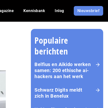
agazine
Kennisbank
Inlog
Nieuwsbrief
Populaire
berichten
Belfius en Aikido werken
samen: 200 ethische ai-
hackers aan het werk
Schwarz Digits meldt
zich in Benelux