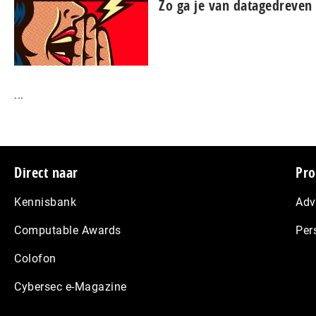
Zo ga je van datagedreven 
...
Footer
Direct naar
Pro
Kennisbank
Adv
Computable Awards
Per
Colofon
Cybersec e-Magazine