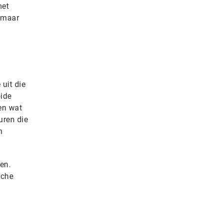
met
, maar
 uit die
oide
en wat
uren die
n
en.
sche