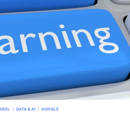
UEEL
DATA & AI
GOOGLE