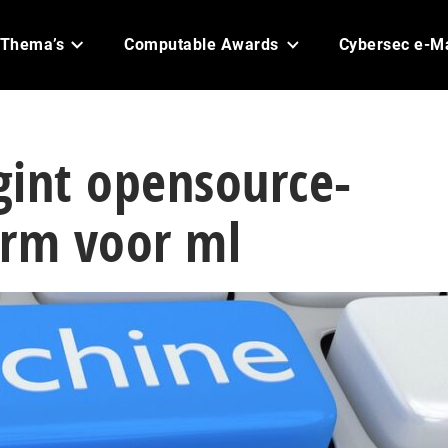
Thema’s
Computable Awards
Cybersec e-M
gint opensource-
orm voor ml