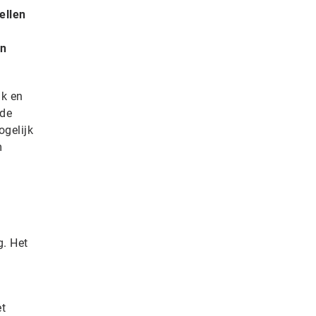
ellen
en
jk en
lde
ogelijk
m
. Het
et