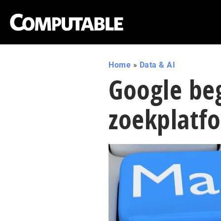
Home
»
Data & AI
Google be
zoekplatf