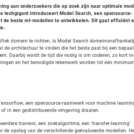
ning aan onderzoekers die op zoek zijn naar optimale mod
De techgigant introduceert Model Search, een opensource-
t de beste ml-modellen te ontwikkelen. Dit gaat efficiënt 
le.
cifiek domein te richten, is Model Search domeinonafhankeli
aat de architectuur te vinden die het beste past bij een bepaa
m. Daarbij wordt de tijd die nodig is om coderen, zo kort m
ningen en het benodigde rekenwerk worden tot een minimu
ensorflow, een opensource-raamwerk voor machine learning
of in een gedistribueerde omgeving draaien.
erdere trainers, een zoekalgoritme, een ’transfer-learning’
r de opslag van de verschillende geëvalueerde modellen. H