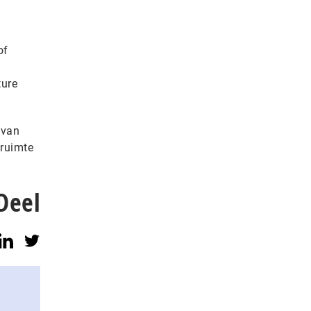
of
ture
 van
ruimte
Deel