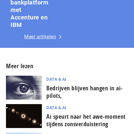
bankplatform
met
Accenture en
IBM
Meer artikelen
Meer lezen
DATA & AI
Bedrijven blijven hangen in ai-
pilots,
DATA & AI
Ai speurt naar het awe-moment
tijdens zons­ver­duis­te­ring