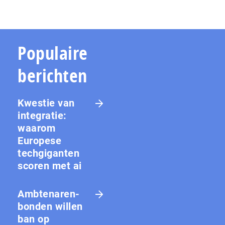
Populaire
berichten
Kwestie van
integratie:
waarom
Europese
techgiganten
scoren met ai
Amb­te­na­ren­
bon­den willen
ban op