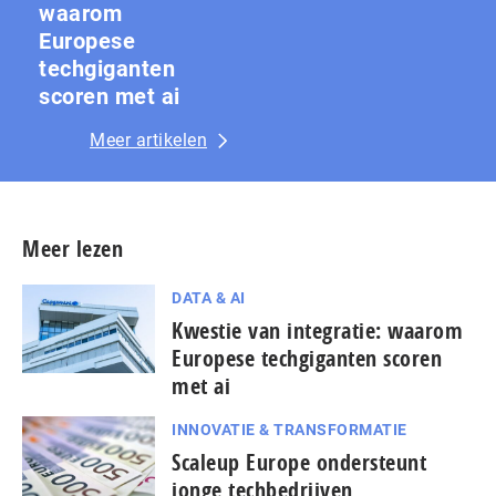
waarom
Europese
techgiganten
scoren met ai
Meer artikelen
Meer lezen
DATA & AI
Kwestie van integratie: waarom
Europese techgiganten scoren
met ai
INNOVATIE & TRANSFORMATIE
Scaleup Europe ondersteunt
jonge techbedrijven