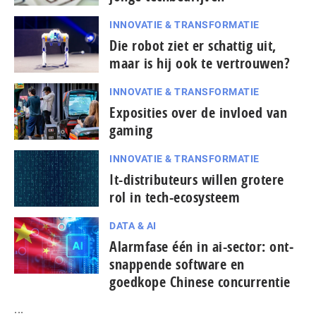
INNOVATIE & TRANSFORMATIE
Die robot ziet er schattig uit,
maar is hij ook te vertrouwen?
INNOVATIE & TRANSFORMATIE
Exposities over de invloed van
gaming
INNOVATIE & TRANSFORMATIE
It-dis­tri­bu­teurs willen grotere
rol in tech-ecosysteem
DATA & AI
Alarmfase één in ai-sector: ont­
snap­pen­de software en
goedkope Chinese con­cur­ren­tie
...