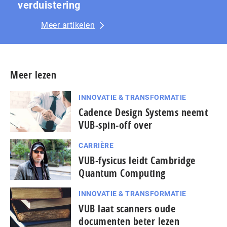
ver­duis­te­ring
Meer artikelen
Meer lezen
INNOVATIE & TRANSFORMATIE
Cadence Design Systems neemt
VUB-spin-off over
CARRIÈRE
VUB-fysicus leidt Cambridge
Quantum Computing
INNOVATIE & TRANSFORMATIE
VUB laat scanners oude
documenten beter lezen