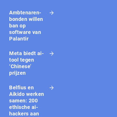
Amb­te­na­ren­
bon­den willen
ban op
software van
Palantir
Meta biedt ai-
tool tegen
‘Chinese’
prijzen
Belfius en
Aikido werken
samen: 200
ethische ai-
hackers aan