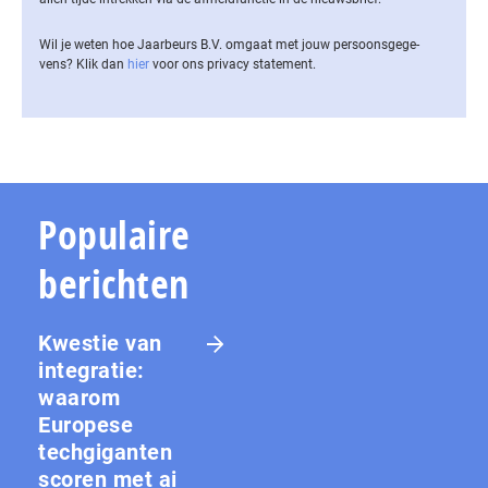
Wil je weten hoe Jaarbeurs B.V. omgaat met jouw per­soons­ge­ge­
vens? Klik dan
hier
voor ons privacy statement.
Populaire
berichten
Kwestie van
integratie:
waarom
Europese
techgiganten
scoren met ai