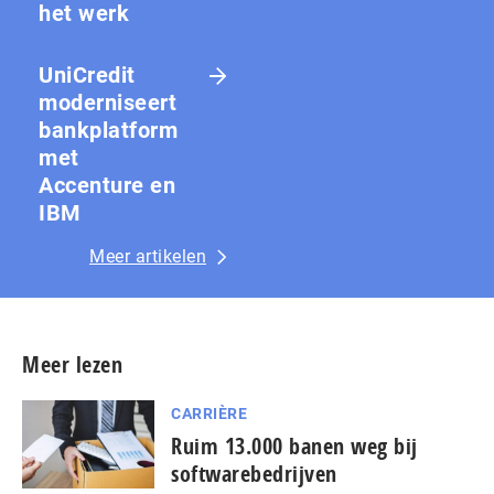
het werk
UniCredit
moderniseert
bankplatform
met
Accenture en
IBM
Meer artikelen
Meer lezen
CARRIÈRE
Ruim 13.000 banen weg bij
softwarebedrijven