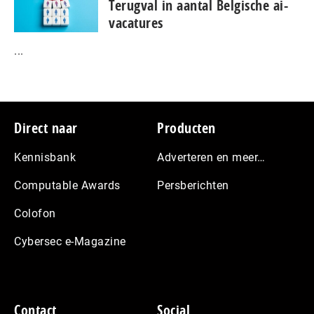
Terugval in aantal Belgische ai-
vacatures
...
Footer
Direct naar
Producten
Kennisbank
Adverteren en meer…
Computable Awards
Persberichten
Colofon
Cybersec e-Magazine
Contact
Social