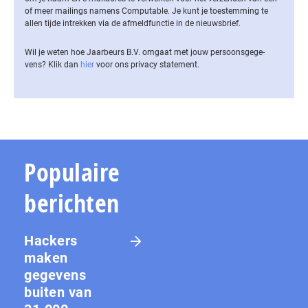
of meer mailings namens Computable. Je kunt je toestemming te
allen tijde intrekken via de af­meld­func­tie in de nieuwsbrief.
Wil je weten hoe Jaarbeurs B.V. omgaat met jouw per­soons­ge­ge­
vens? Klik dan
hier
voor ons privacy statement.
Populaire
berichten
Hackers
maken
gegevens
buiten van