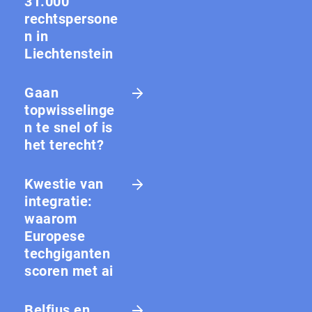
31.000
rechtspersone
n in
Liechtenstein
Gaan
topwisselinge
n te snel of is
het terecht?
Kwestie van
integratie:
waarom
Europese
techgiganten
scoren met ai
Belfius en