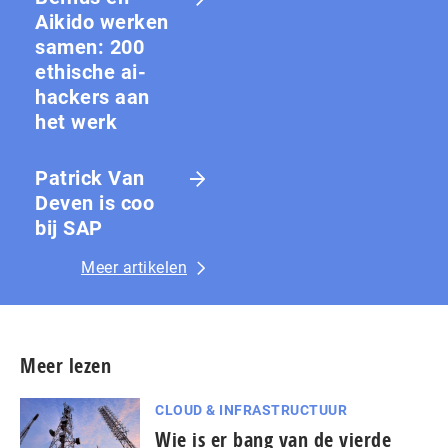
Aikido werken
samen: 200
ethische ai-
hackers aan
het werk
Patrick Van
Deven is coo
bij SAP
Meer artikelen
Meer lezen
CLOUD & INFRASTRUCTUUR
Wie is er bang van de vierde