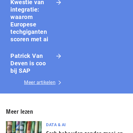
Kwestie van
integratie:
waarom
Europese
techgiganten
scoren met ai
Patrick Van
Deven is coo
bij SAP
Meer artikelen
Meer lezen
DATA & AI