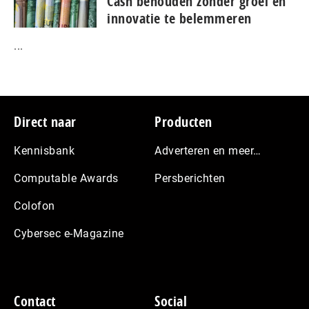
Cash behouden zonder groei en
innovatie te belemmeren
...
Footer
Direct naar
Producten
Kennisbank
Adverteren en meer…
Computable Awards
Persberichten
Colofon
Cybersec e-Magazine
Contact
Social