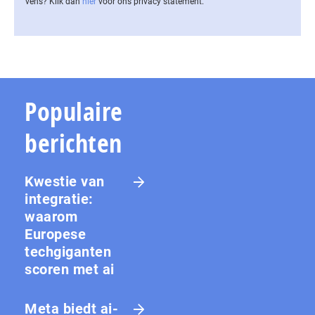
vens? Klik dan
hier
voor ons privacy statement.
Populaire
berichten
Kwestie van
integratie:
waarom
Europese
techgiganten
scoren met ai
Meta biedt ai-