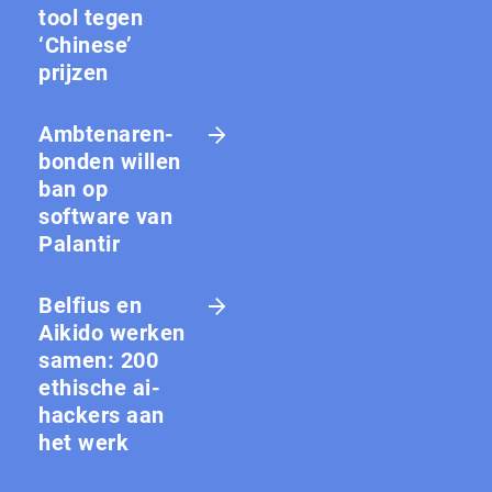
tool tegen
‘Chinese’
prijzen
Amb­te­na­ren­
bon­den willen
ban op
software van
Palantir
Belfius en
Aikido werken
samen: 200
ethische ai-
hackers aan
het werk