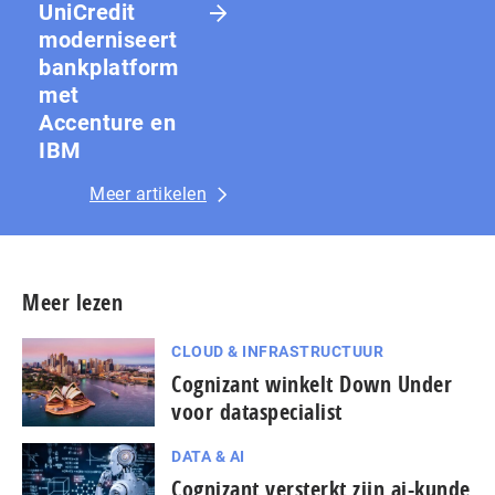
UniCredit
moderniseert
bankplatform
met
Accenture en
IBM
Meer artikelen
Meer lezen
CLOUD & INFRASTRUCTUUR
Cognizant winkelt Down Under
voor dataspecialist
DATA & AI
Cognizant versterkt zijn ai-kunde