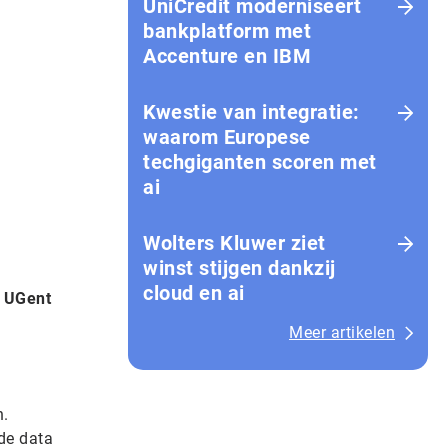
UniCredit moderniseert
bankplatform met
Accenture en IBM
Kwestie van integratie:
waarom Europese
techgiganten scoren met
ai
Wolters Kluwer ziet
winst stijgen dankzij
cloud en ai
. UGent
Meer artikelen
n.
de data