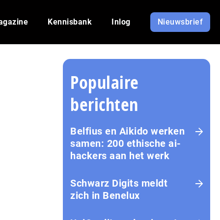
agazine
Kennisbank
Inlog
Nieuwsbrief
Populaire
berichten
Belfius en Aikido werken
samen: 200 ethische ai-
hackers aan het werk
Schwarz Digits meldt
zich in Benelux