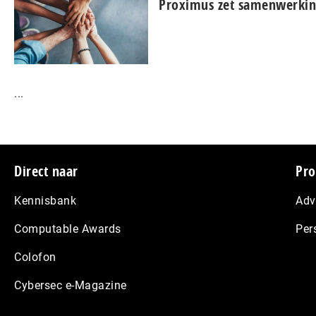
Proximus zet samenwerkin
...
Footer
Direct naar
Pro
Kennisbank
Adv
Computable Awards
Per
Colofon
Cybersec e-Magazine