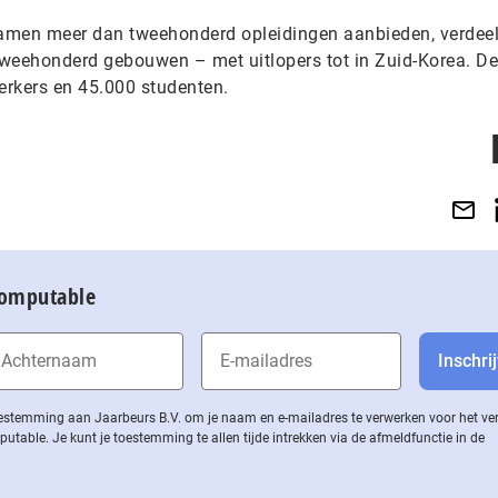
e samen meer dan tweehonderd opleidingen aanbieden, verdee
weehonderd gebouwen – met uitlopers tot in Zuid-Korea. De
werkers en 45.000 studenten.
Computable
 toestemming aan Jaarbeurs B.V. om je naam en e-mailadres te verwerken voor het v
ble. Je kunt je toestemming te allen tijde intrekken via de af­meld­func­tie in de