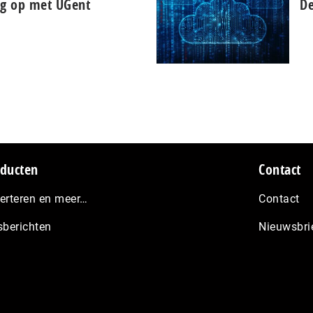
g op met UGent
De
ducten
Contact
erteren en meer…
Contact
sberichten
Nieuwsbri