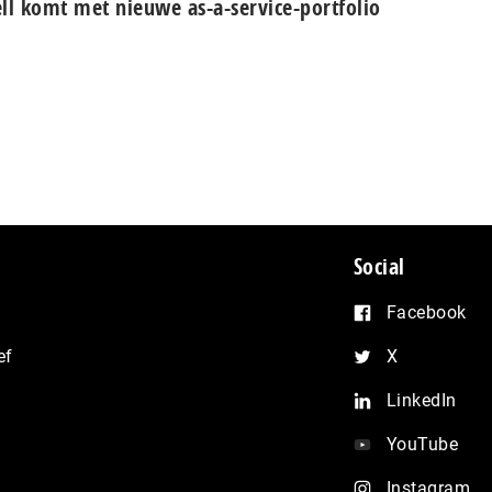
ll komt met nieuwe as-a-service-portfolio
Social
Facebook
ef
X
LinkedIn
YouTube
Instagram