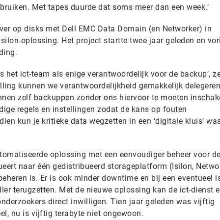
 gebruiken. Met tapes duurde dat soms meer dan een week.’
er op disks met Dell EMC Data Domain (en Networker) in
ilon-oplossing. Het project startte twee jaar geleden en vor
ding.
as het ict-team als enige verantwoordelijk voor de backup’, z
lling kunnen we verantwoordelijkheid gemakkelijk delegere
nnen zelf backuppen zonder ons hiervoor te moeten inschak
ige regels en instellingen zodat de kans op fouten
en kun je kritieke data wegzetten in een ‘digitale kluis’ wa
utomatiseerde oplossing met een eenvoudiger beheer voor d
ueert naar één gedistribueerd storageplatform (Isilon, Networ
eheren is. Er is ook minder downtime en bij een eventueel i
ller terugzetten. Met de nieuwe oplossing kan de ict-dienst e
derzoekers direct inwilligen. Tien jaar geleden was vijftig
el, nu is vijftig terabyte niet ongewoon.