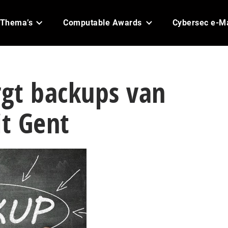
Thema’s
Computable Awards
Cybersec e-M
rgt backups van
it Gent