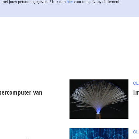
 met jouw per­soons­ge­ge­vens? Klik dan
hier
voor ons privacy statement.
CL
upercomputer van
Im
CL