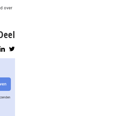
ld over
Deel
erzenden