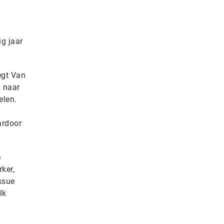
ig jaar
egt Van
n naar
elen.
ardoor
e
ker,
ssue
lk