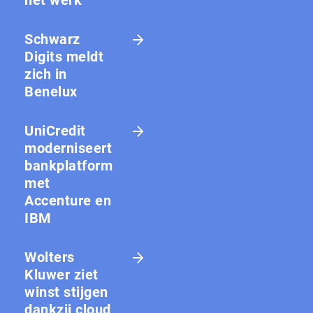
Schwarz
Digits meldt
zich in
Benelux
UniCredit
moderniseert
bankplatform
met
Accenture en
IBM
Wolters
Kluwer ziet
winst stijgen
dankzij cloud