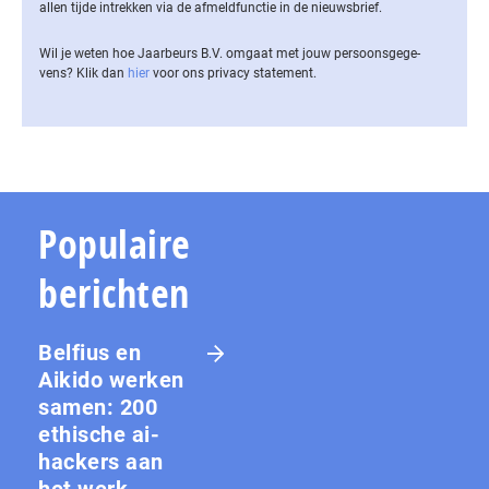
allen tijde intrekken via de af­meld­func­tie in de nieuwsbrief.
Wil je weten hoe Jaarbeurs B.V. omgaat met jouw per­soons­ge­ge­
vens? Klik dan
hier
voor ons privacy statement.
Populaire
berichten
Belfius en
Aikido werken
samen: 200
ethische ai-
hackers aan
het werk