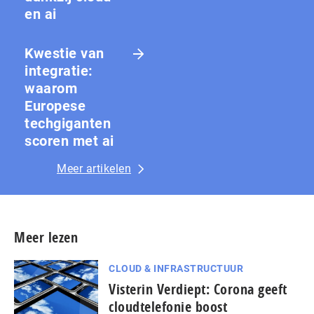
en ai
Kwestie van
integratie:
waarom
Europese
techgiganten
scoren met ai
Meer artikelen
Meer lezen
CLOUD & INFRASTRUCTUUR
Visterin Verdiept: Corona geeft
cloudtelefonie boost