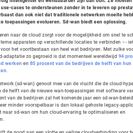
g intelligenter en wendbaarder zijn dan ooit. Ze moeten 
 use-cases te ondersteunen zonder in te leveren op prestat
verbaast dan ook niet dat traditionele netwerken moeite he
e toepassingen evolueren. Sd-wan biedt een oplossing.
eren naar de cloud zorgt voor de mogelijkheid om snel te s
xterne apparaten op verschillende locaties te verbinden –- ie
 voor het voortbestaan van heel wat bedrijven. Met zulke vo
oud-adaptatie zo gegroeid is dat momenteel wereldwijd
94 pro
oud werken
en
85 procent van de bedrijven de helft van hun
ken
.
etwork (sd-wan) genoot mee van de vlucht die de cloud-hyp
n de helft van de nieuwe wan-toepassingen met software va
ent van de bedrijven zal het komende jaar een sd-wan-beleid
eer minder voorspelbaar is dan lokaal gehoste legacy-applic
it naar sd-wan om hun cloud-ervaring te optimaliseren en
en.
jft de nood aan een vlotte en veilige cloudverbinding voor b