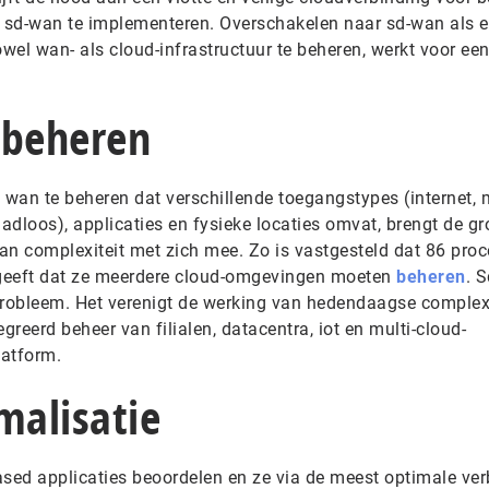
m sd-wan te implementeren. Overschakelen naar sd-wan als 
el wan- als cloud-infrastructuur te beheren, werkt voor een
 beheren
wan te beheren dat verschillende toegangstypes (internet, m
aadloos), applicaties en fysieke locaties omvat, brengt de gr
an complexiteit met zich mee. Zo is vastgesteld dat 86 proc
geeft dat ze meerdere cloud-omgevingen moeten
beheren
. 
 probleem. Het verenigt de werking van hedendaagse comple
reerd beheer van filialen, datacentra, iot en multi-cloud-
latform.
malisatie
ed applicaties beoordelen en ze via de meest optimale ver