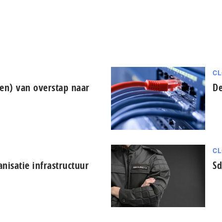
CL
len) van overstap naar
De
CL
nisatie infrastructuur
Sd