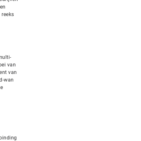
een
 reeks
ulti-
oei van
ent van
Sd-wan
xe
binding