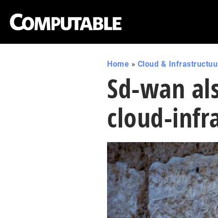
Home
»
Cloud & Infrastructuu
Sd-wan al
cloud-infr