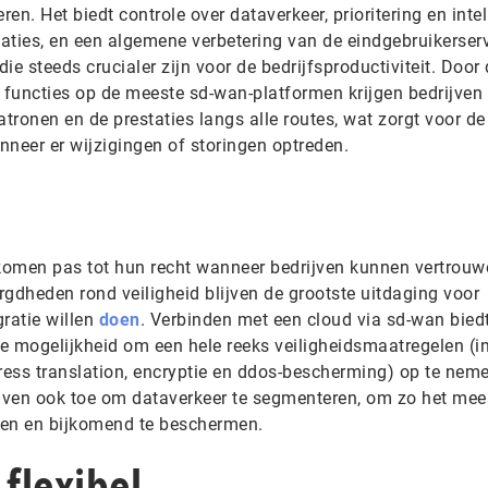
ren. Het biedt controle over dataverkeer, prioritering en intel
caties, en een algemene verbetering van de eindgebruikerser
die steeds crucialer zijn voor de bedrijfsproductiviteit. Door
functies op de meeste sd-wan-platformen krijgen bedrijven
atronen en de prestaties langs alle routes, wat zorgt voor d
nneer er wijzigingen of storingen optreden.
komen pas tot hun recht wanneer bedrijven kunnen vertrouw
gdheden rond veiligheid blijven de grootste uitdaging voor
ratie willen
doen
. Verbinden met een cloud via sd-wan bied
e mogelijkheid om een hele reeks veiligheidsmaatregelen (in
ress translation, encryptie en ddos-bescherming) op te neme
ijven ook toe om dataverkeer te segmenteren, om zo het mee
eren en bijkomend te beschermen.
flexibel