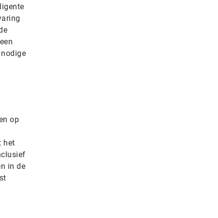
ligente
varing
 de
 een
e nodige
en op
t het
clusief
n in de
st