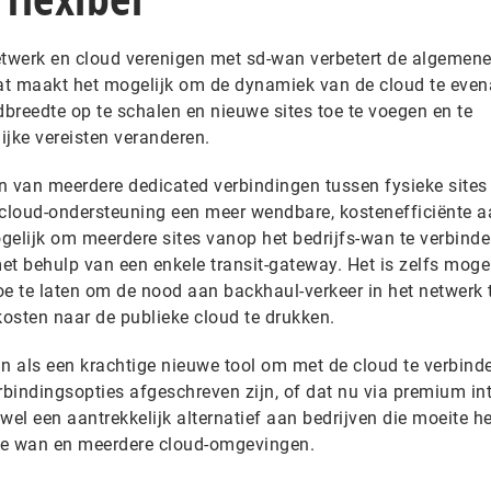
etwerk en cloud verenigen met sd-wan verbetert de algemen
 Dat maakt het mogelijk om de dynamiek van de cloud te even
breedte op te schalen en nieuwe sites toe te voegen en te
ijke vereisten veranderen.
en van meerdere dedicated verbindingen tussen fysieke sites
-cloud-ondersteuning een meer wendbare, kostenefficiënte 
gelijk om meerdere sites vanop het bedrijfs-wan te verbind
 behulp van een enkele transit-gateway. Het is zelfs mogel
toe te laten om de nood aan backhaul-verkeer in het netwerk 
osten naar de publieke cloud te drukken.
 als een krachtige nieuwe tool om met de cloud te verbinde
rbindingsopties afgeschreven zijn, of dat nu via premium in
t wel een aantrekkelijk alternatief aan bedrijven die moeite 
de wan en meerdere cloud-omgevingen.