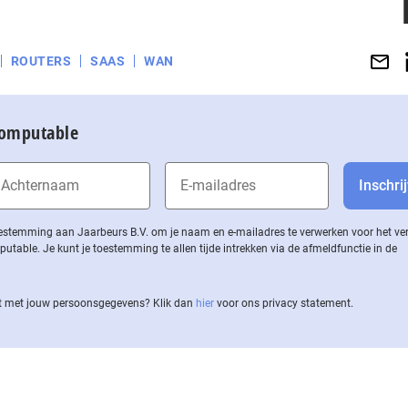
ROUTERS
SAAS
WAN
Computable
 toestemming aan Jaarbeurs B.V. om je naam en e-mailadres te verwerken voor het v
ble. Je kunt je toestemming te allen tijde intrekken via de af­meld­func­tie in de
 met jouw per­soons­ge­ge­vens? Klik dan
hier
voor ons privacy statement.