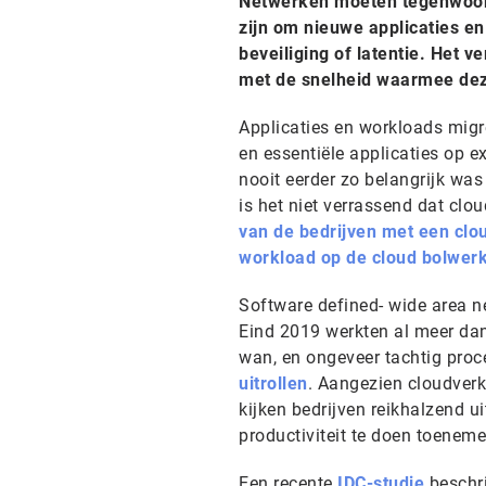
Netwerken moeten tegenwoordi
zijn om nieuwe applicaties en
beveiliging of latentie. Het 
met de snelheid waarmee dez
Applicaties en workloads migr
en essentiële applicaties op e
nooit eerder zo belangrijk was
is het niet verrassend dat cl
van de bedrijven met een cl
workload op de cloud bolwer
Software defined- wide area n
Eind 2019 werkten al meer da
wan, en ongeveer tachtig proc
uitrollen
. Aangezien cloudverk
kijken bedrijven reikhalzend u
productiviteit te doen toenem
Een recente
IDC-studie
beschri