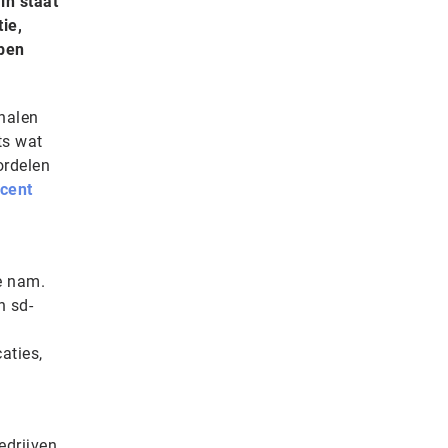
in staat
ie,
bben
chalen
ts wat
ordelen
cent
e nam.
n sd-
aties,
edrijven