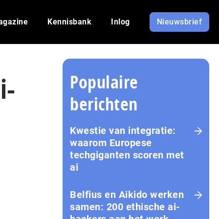
agazine
Kennisbank
Inlog
Nieuwsbrief
Populaire
i-
berichten
Kwestie van integratie:
waarom Europese
techgiganten scoren met
ai
Belfius en Aikido werken
samen: 200 ethische ai-