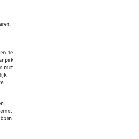
e
aren,
 en de
aanpak.
en met
ijk
te
n,
ternet
hebben