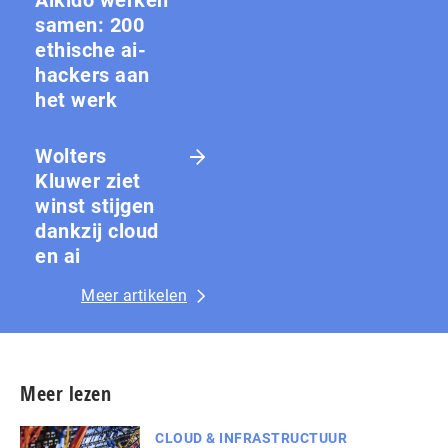
Aikido werken
samen: 200
ethische ai-
hackers aan
het werk
Wolters
Kluwer ziet
winst stijgen
dankzij cloud
en ai
Meer artikelen
Meer lezen
CLOUD & INFRASTRUCTUUR