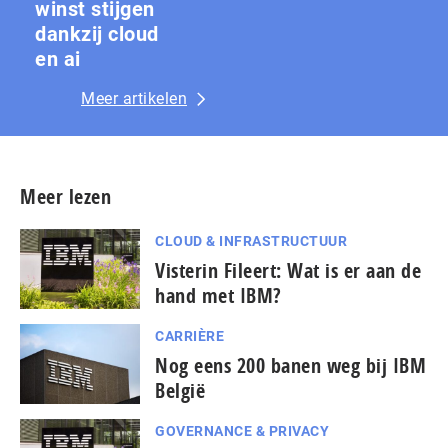
winst stijgen
dankzij cloud
en ai
Meer artikelen
Meer lezen
CLOUD & INFRASTRUCTUUR
Visterin Fileert: Wat is er aan de
hand met IBM?
CARRIÈRE
Nog eens 200 banen weg bij IBM
België
GOVERNANCE & PRIVACY