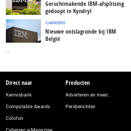
Geruchtmakende IBM-afsplitsing
gedoopt in Kyndryl
CARRIÈRE
Nieuwe ontslagronde bij IBM
België
...
Footer
Direct naar
Producten
Kennisbank
Adverteren en meer…
Computable Awards
Persberichten
Colofon
Cybersec e-Magazine