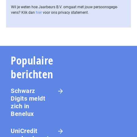
Wil je weten hoe Jaarbeurs B.V. omgaat met jouw per­soons­ge­ge­
vens? Klik dan
hier
voor ons privacy statement.
Populaire
berichten
Schwarz
Digits meldt
zich in
Benelux
UniCredit