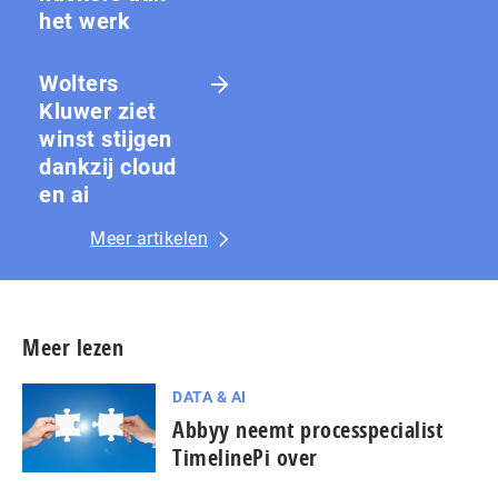
het werk
Wolters
Kluwer ziet
winst stijgen
dankzij cloud
en ai
Meer artikelen
Meer lezen
DATA & AI
Abbyy neemt processpecialist
TimelinePi over