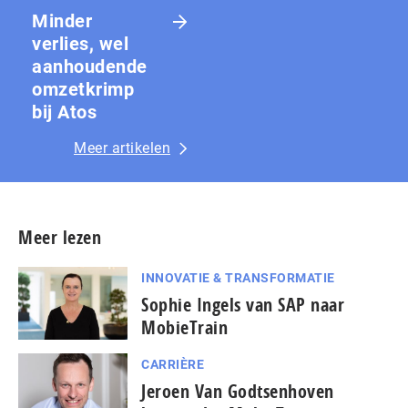
Minder
verlies, wel
aanhoudende
omzetkrimp
bij Atos
Meer artikelen
Meer lezen
INNOVATIE & TRANSFORMATIE
Sophie Ingels van SAP naar
MobieTrain
CARRIÈRE
Jeroen Van Godtsenhoven