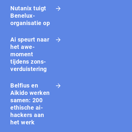
Nutanix tuigt
Benelux-
organisatie op
Ai speurt naar
het awe-
moment
tijdens zons­
ver­duis­te­ring
Belfius en
Aikido werken
samen: 200
ethische ai-
hackers aan
het werk