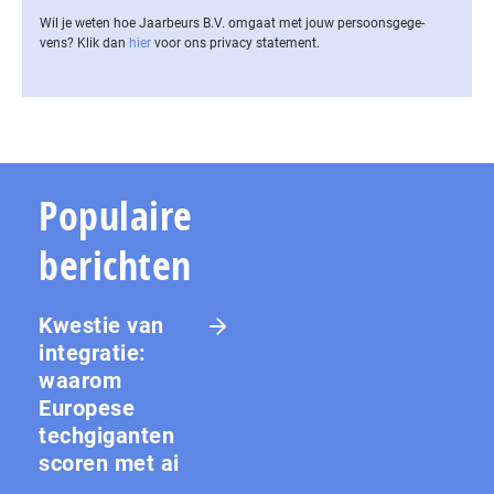
Wil je weten hoe Jaarbeurs B.V. omgaat met jouw per­soons­ge­ge­
vens? Klik dan
hier
voor ons privacy statement.
Populaire
berichten
Kwestie van
integratie:
waarom
Europese
techgiganten
scoren met ai