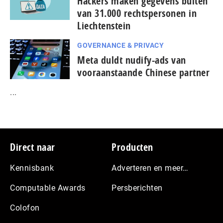
Hackers maken gegevens buiten
van 31.000 rechtspersonen in
Liechtenstein
GOVERNANCE & PRIVACY
Meta duldt nudify-ads van
vooraanstaande Chinese partner
...
Footer
Direct naar
Producten
Kennisbank
Adverteren en meer…
Computable Awards
Persberichten
Colofon