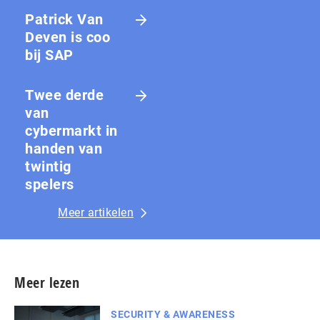
Patrick Van
Deven is coo
bij SAP
Twee derde
van
cybermarkt in
handen van
twintig
spelers
Meer artikelen
Meer lezen
SECURITY & AWARENESS