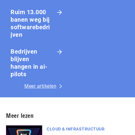
Ruim 13.000
banen weg bij
softwarebedri
jven
Bedrijven
blijven
hangen in ai-
pilots
Meer artikelen
Meer lezen
CLOUD & INFRASTRUCTUUR