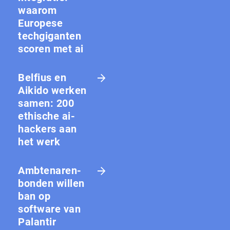
waarom
Europese
techgiganten
scoren met ai
Belfius en
Aikido werken
samen: 200
ethische ai-
hackers aan
het werk
Amb­te­na­ren­
bon­den willen
ban op
software van
Palantir