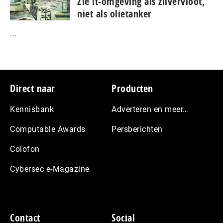
Zie it-omgeving als zilvervloot,
niet als olietanker
...
Footer
Direct naar
Producten
Kennisbank
Adverteren en meer…
Computable Awards
Persberichten
Colofon
Cybersec e-Magazine
Contact
Social