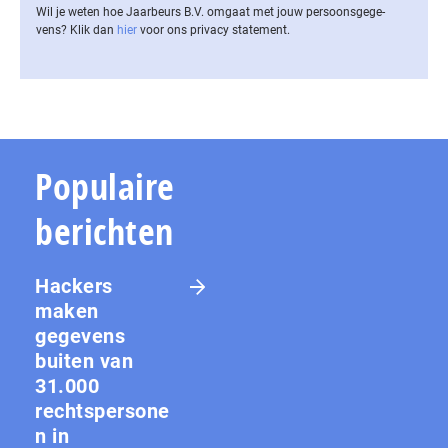
Wil je weten hoe Jaarbeurs B.V. omgaat met jouw per­soons­ge­ge­
vens? Klik dan
hier
voor ons privacy statement.
Populaire
berichten
Hackers
maken
gegevens
buiten van
31.000
rechtspersone
n in