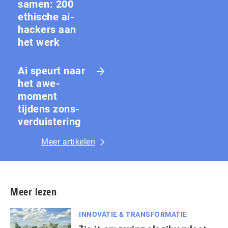
samen: 200
ethische ai-
hackers aan
het werk
Ai speurt naar
het awe-
moment
tijdens zons­
ver­duis­te­ring
Meer artikelen
Meer lezen
INNOVATIE & TRANSFORMATIE