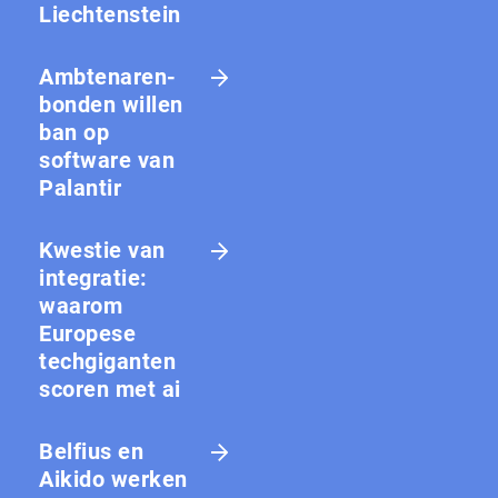
Liechtenstein
Amb­te­na­ren­
bon­den willen
ban op
software van
Palantir
Kwestie van
integratie:
waarom
Europese
techgiganten
scoren met ai
Belfius en
Aikido werken