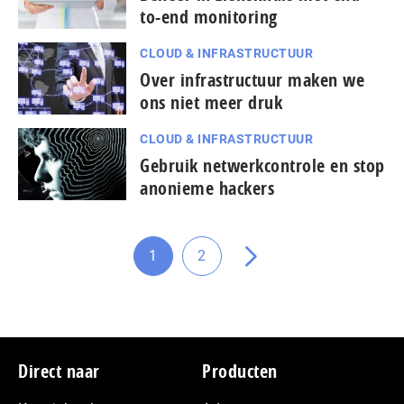
to-end monitoring
CLOUD & INFRASTRUCTUUR
Over infrastructuur maken we
ons niet meer druk
CLOUD & INFRASTRUCTUUR
Gebruik netwerkcontrole en stop
anonieme hackers
1
2
Ga
Ga
Ga
naar
naar
naar
pagina
pagina
de
volgende
pagina
Footer
Direct naar
Producten