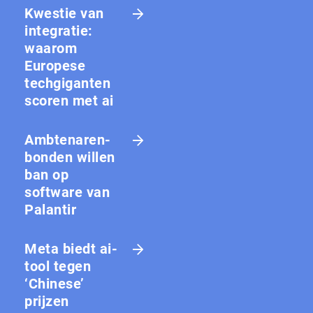
Kwestie van
integratie:
waarom
Europese
techgiganten
scoren met ai
Amb­te­na­ren­
bon­den willen
ban op
software van
Palantir
Meta biedt ai-
tool tegen
‘Chinese’
prijzen