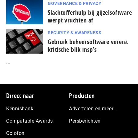
GOVERNANCE & PRIVACY
Slachtofferhulp bij gijzelsoftware
werpt vruchten af
SECURITY & AWARENESS
Gebruik beheersoftware vereist
kritische blik msp’s
...
Footer
Direct naar
Producten
Kennisbank
Adverteren en meer…
Computable Awards
Persberichten
Colofon