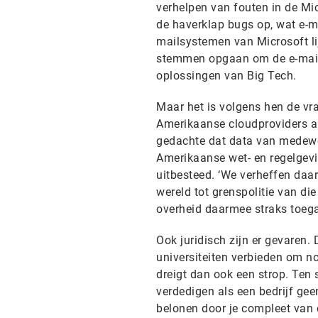
verhelpen van fouten in de Mi
de haverklap bugs op, wat e-
mailsystemen van Microsoft li
stemmen opgaan om de e-maildi
oplossingen van Big Tech.
Maar het is volgens hen de vraa
Amerikaanse cloudproviders a
gedachte dat data van medewe
Amerikaanse wet- en regelgevin
uitbesteed. ‘We verheffen da
wereld tot grenspolitie van die
overheid daarmee straks toegan
Ook juridisch zijn er gevaren.
universiteiten verbieden om n
dreigt dan ook een strop. Ten s
verdedigen als een bedrijf gee
belonen door je compleet van d