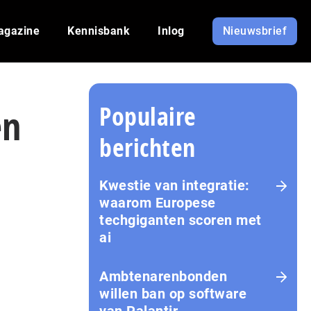
agazine
Kennisbank
Inlog
Nieuwsbrief
Populaire
en
berichten
Kwestie van integratie:
waarom Europese
techgiganten scoren met
ai
Amb­te­na­ren­bon­den
willen ban op software