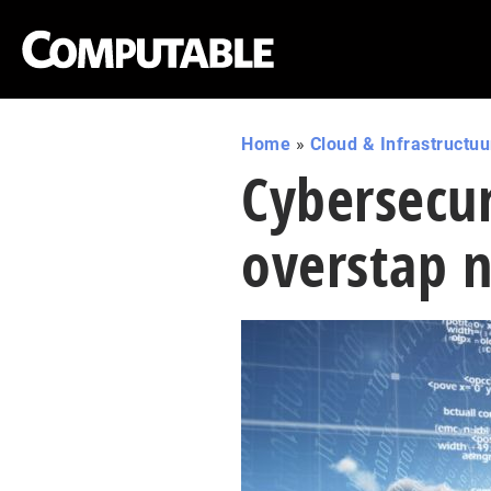
Home
»
Cloud & Infrastructuu
Cybersecur
overstap n