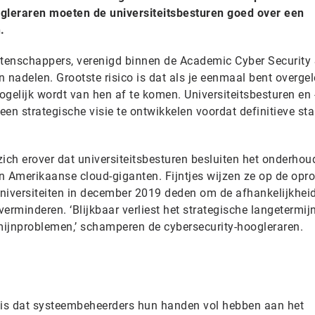
gleraren moeten de universiteitsbesturen goed over een
.
etenschappers, verenigd binnen de Academic Cyber Security 
 nadelen. Grootste risico is dat als je eenmaal bent overge
gelijk wordt van hen af te komen. Universiteitsbesturen en 
en strategische visie te ontwikkelen voordat definitieve st
ch erover dat universiteitsbesturen besluiten het onderhou
an Amerikaanse cloud-giganten. Fijntjes wijzen ze op de opro
niversiteiten in december 2019 deden om de afhankelijkhei
erminderen. ‘Blijkbaar verliest het strategische langetermi
rmijnproblemen,’ schamperen de cybersecurity-hoogleraren.
is dat systeembeheerders hun handen vol hebben aan het