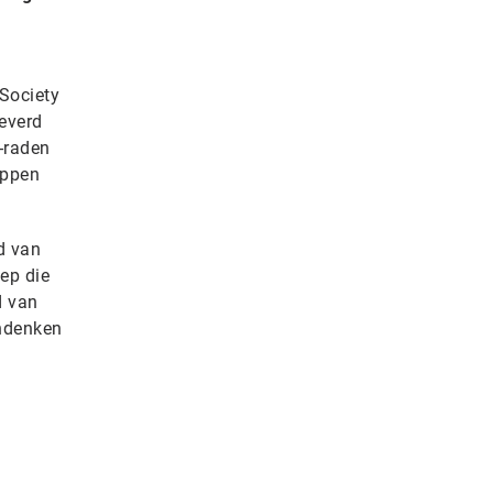
Society
leverd
-raden
appen
d van
ep die
d van
jndenken