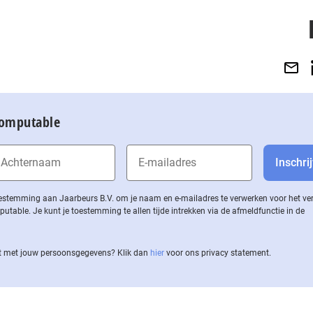
Computable
 toestemming aan Jaarbeurs B.V. om je naam en e-mailadres te verwerken voor het v
ble. Je kunt je toestemming te allen tijde intrekken via de af­meld­func­tie in de
 met jouw per­soons­ge­ge­vens? Klik dan
hier
voor ons privacy statement.