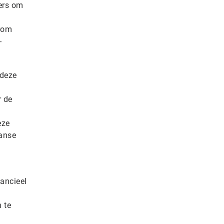
ers om
arom
-
 deze
r de
eze
aanse
ancieel
 te