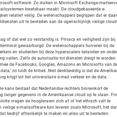
crosoft-software. Zo duiken in Microsoft Exchange-mailserv
mailsystemen kwetsbaar maakt. De cloudgebaseerde e-
jken relatief veilig. De wetenschappers begrijpen dat er da
ensten uit te besteden aan de ogenschijnlijk veilige cloud
g of dat wel zo verstandig is. Privacy en veiligheid zijn bij
llerminst gewaarborgd. De wetenschappers huiveren bij de
rkers en studenten bij deze hyperscalers belanden en onde
g vallen. Zelfs de autorisatie tot diensten dreigt te worden
armee de Facebooks, Googles, Amazons en Microsofts van d
 data,’ zo luidt de kritiek. Niet denkbeeldig is dat de Amerik
g krijgt tot het universitaire e-mail verkeer en de data.
 De kans bestaat dat Nederlandse rechters binnenkort de
og langer gegevens in de Amerikaanse cloud op te slaan. Fin
lotte vragen de hoogleraren zich af of het ethisch valt te
n veilige e-mailsoftware kan leveren zoals Microsoft, het dan
at bedrijf afhankelijk te maken en alles uit te besteden.