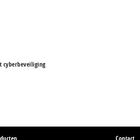
 cyberbeveiliging
ducten
Contact