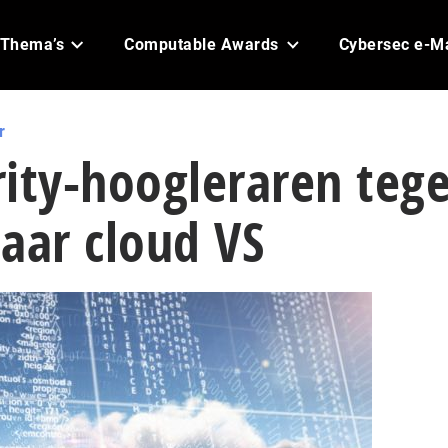
Thema’s
Computable Awards
Cybersec e-M
r
ity-hoogleraren teg
aar cloud VS