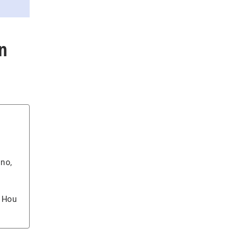
n
ino,
? Hou