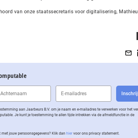
oord van onze staatssecretaris voor digitalisering, Mathieu
Computable
 toestemming aan Jaarbeurs B.V. om je naam en e-mailadres te verwerken voor het v
ble. Je kunt je toestemming te allen tijde intrekken via de af­meld­func­tie in de
 met jouw per­soons­ge­ge­vens? Klik dan
hier
voor ons privacy statement.