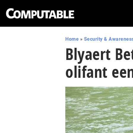
Home
»
Security & Awarenes
Blyaert Be
olifant ee