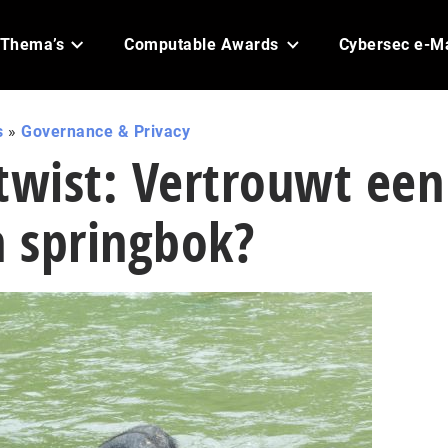
Thema’s
Computable Awards
Cybersec e-M
s
»
Governance & Privacy
twist: Vertrouwt een
n springbok?