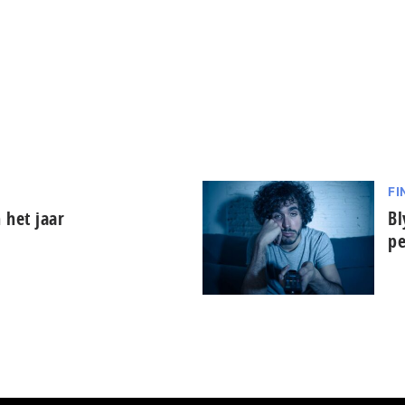
FI
 het jaar
Bl
pe