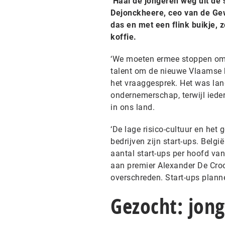
‘Haal de jongeren weg uit de s
Dejonckheere, ceo van de Gew
das en met een flink buikje, 
koffie.
‘We moeten ermee stoppen om g
talent om de nieuwe Vlaamse bi
het vraaggesprek. Het was lan
ondernemerschap, terwijl ieder
in ons land.
‘De lage risico-cultuur en het
bedrijven zijn start-ups. Belg
aantal start-ups per hoofd van
aan premier Alexander De Croo
overschreden. Start-ups plann
Gezocht: jong