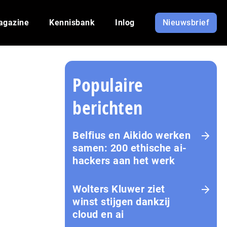
agazine
Kennisbank
Inlog
Nieuwsbrief
Populaire
berichten
Belfius en Aikido werken
samen: 200 ethische ai-
hackers aan het werk
Wolters Kluwer ziet
winst stijgen dankzij
cloud en ai