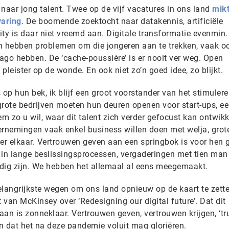
t naar jong talent. Twee op de vijf vacatures in ons land
mikt
varing
. De boomende zoektocht naar datakennis, artificiële
rity is daar niet vreemd aan. Digitale transformatie evenmin.
 hebben problemen om die jongeren aan te trekken, vaak o
ago hebben. De ‘cache-poussière’ is er nooit ver weg. Open
pleister op de wonde. En ook niet zo’n goed idee, zo blijkt.
 op hun bek, ik blijf een groot voorstander van het stimuler
rote bedrijven moeten hun deuren openen voor start-ups, e
 zo u wil, waar dit talent zich verder gefocust kan ontwikk
ernemingen vaak enkel business willen doen met welja, grot
r elkaar. Vertrouwen geven aan een springbok is voor hen 
t in lange beslissingsprocessen, vergaderingen met tien man
odig zijn. We hebben het allemaal al eens meegemaakt.
angrijkste wegen om ons land opnieuw op de kaart te zette
t van McKinsey over ‘Redesigning our digital future’. Dat dit
an is zonneklaar. Vertrouwen geven, vertrouwen krijgen, ‘tru
n dat het na deze pandemie voluit mag gloriëren.