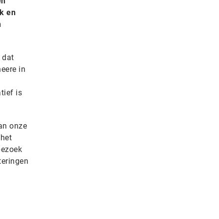
en
k en
n
 dat
eere in
tief is
van onze
 het
bezoek
teringen