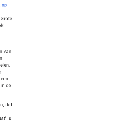
 op
 Grote
ok
en van
en
elen.
e
geen
 in de
n, dat
st’ is