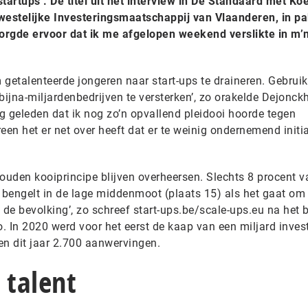
tartups’. De titel uit het interview in De Standaard met Ko
estelijke Investeringsmaatschappij van Vlaanderen, in pa
zorgde ervoor dat ik me afgelopen weekend verslikte in m’
etalenteerde jongeren naar start-ups te draineren. Gebruik
jna-miljardenbedrijven te versterken’, zo orakelde Dejonckh
g geleden dat ik nog zo’n opvallend pleidooi hoorde tegen
een het er net over heeft dat er te weinig ondernemend initia
 gouden kooiprincipe blijven overheersen. Slechts 8 procent 
ië bengelt in de lage middenmoot (plaats 15) als het gaat om
 de bevolking’, zo schreef start-ups.be/scale-ups.eu na het 
. In 2020 werd voor het eerst de kaap van een miljard inves
en dit jaar 2.700 aanwervingen.
 talent