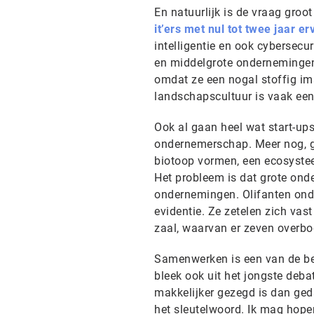
En natuurlijk is de vraag groo
it’ers met nul tot twee jaar er
intelligentie en ook cybersecu
en middelgrote ondernemingen
omdat ze een nogal stoffig im
landschapscultuur is vaak een 
Ook al gaan heel wat start-ups
ondernemerschap. Meer nog, g
biotoop vormen, een ecosysteem
Het probleem is dat grote ond
ondernemingen. Olifanten onde
evidentie. Ze zetelen zich vas
zaal, waarvan er zeven overb
Samenwerken is een van de bel
bleek ook uit het jongste deba
makkelijker gezegd is dan geda
het sleutelwoord. Ik mag hope