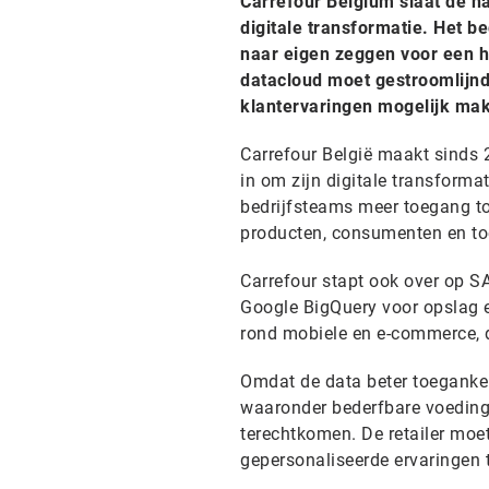
Carrefour Belgium slaat de h
digitale transformatie. Het b
naar eigen zeggen voor een h
datacloud moet gestroomlijnd
klantervaringen mogelijk ma
Carrefour België maakt sinds
in om zijn digitale transforma
bedrijfsteams meer toegang t
producten, consumenten en to
Carrefour stapt ook over op S
Google BigQuery voor opslag e
rond mobiele en e-commerce, 
Omdat de data beter toegankel
waaronder bederfbare voedings
terechtkomen. De retailer moe
gepersonaliseerde ervaringen 