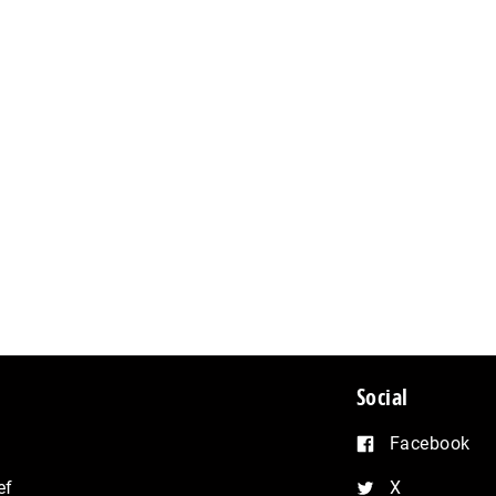
Social
Facebook
ef
X