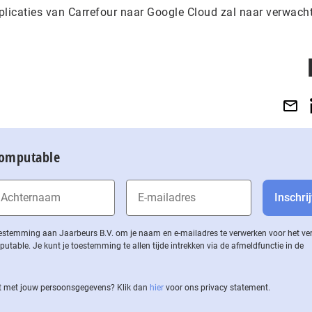
plicaties van Carrefour naar Google Cloud zal naar verwacht
Computable
 toestemming aan Jaarbeurs B.V. om je naam en e-mailadres te verwerken voor het v
ble. Je kunt je toestemming te allen tijde intrekken via de af­meld­func­tie in de
 met jouw per­soons­ge­ge­vens? Klik dan
hier
voor ons privacy statement.