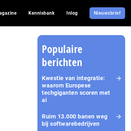
agazine
Kennisbank
Inlog
Nieuwsbrief
Populaire
berichten
Kwestie van integratie:
waarom Europese
techgiganten scoren met
ai
Ruim 13.000 banen weg
bij softwarebedrijven