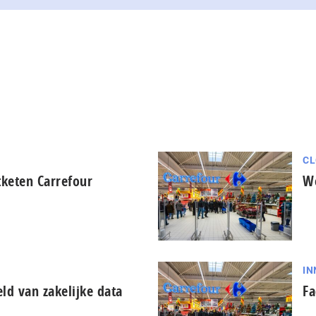
CL
keten Carrefour
We
IN
ld van zakelijke data
Fa