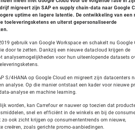
anden ineen met Google Cloud voor de volgende fase in zij
edrijf migreert zijn SAP en supply chain-data naar Google C
ogere uptime en lagere latentie. De ontwikkeling van een
e toeleveringsketens en uiterst gepersonaliseerde
ken.
 2019 gebruik van Google Workspace en schakelt nu Google
tie door te zetten. Dankzij een nieuwe datacloud krijgen de
ot analysemogelijkheden voor hun uiteenlopende datasets o
eleveringsketens.
AP S/4HANA op Google Cloud en migreert zijn datacenters n
n analyse. Op die manier ontstaat een kader voor nieuwe p
data-analyse en machine learning.
ijk worden, kan Carrefour er nauwer op toezien dat product
middelen, snel en efficiënt in de winkels en bij de consum
t zo ook zicht krijgen op consumententrends om nieuwe,
te creëren, zoals gerichte promo-aanbiedingen.