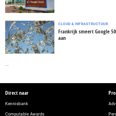
CLOUD & INFRASTRUCTUUR
Frankrijk smeert Google 5
aan
...
Footer
Direct naar
Pro
Kennisbank
Adv
Computable Awards
Per