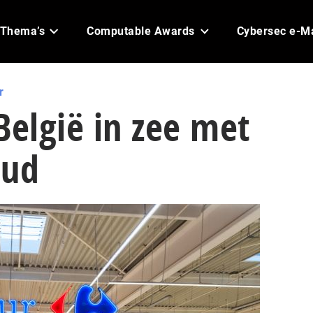
Thema’s
Computable Awards
Cybersec e-M
r
België in zee met
oud