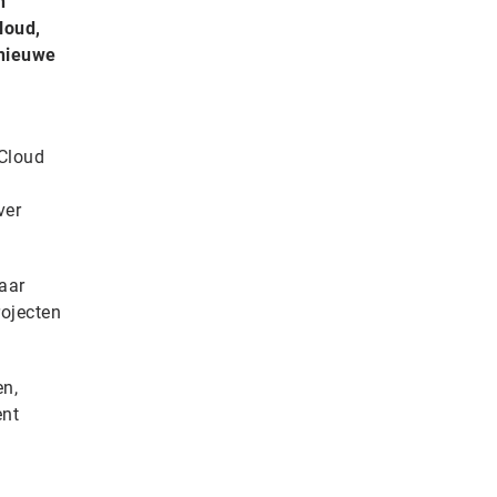
n
loud,
 nieuwe
 Cloud
ver
aar
rojecten
en,
ent