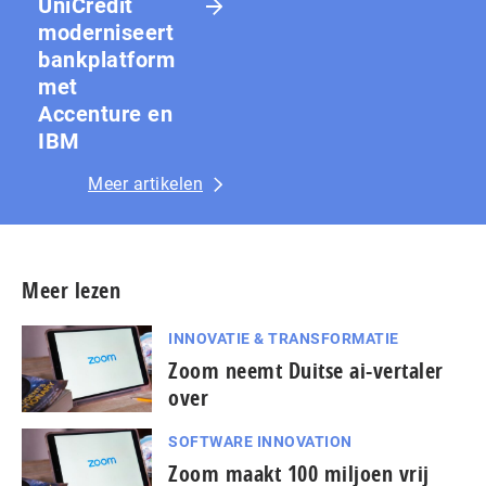
UniCredit
moderniseert
bankplatform
met
Accenture en
IBM
Meer artikelen
Meer lezen
INNOVATIE & TRANSFORMATIE
Zoom neemt Duitse ai-vertaler
over
SOFTWARE INNOVATION
Zoom maakt 100 miljoen vrij