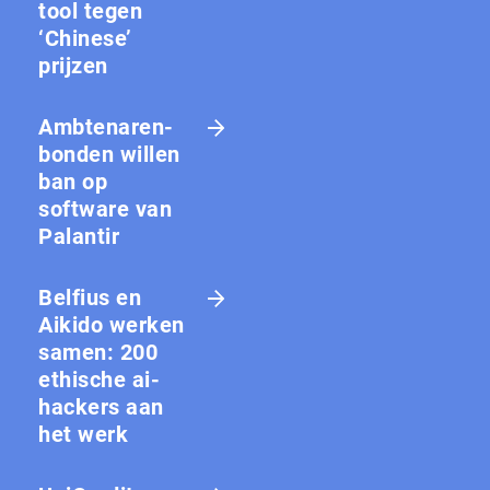
tool tegen
‘Chinese’
prijzen
Amb­te­na­ren­
bon­den willen
ban op
software van
Palantir
Belfius en
Aikido werken
samen: 200
ethische ai-
hackers aan
het werk