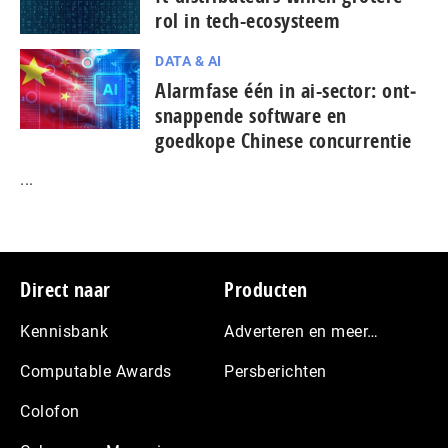
rol in tech-ecosysteem
DATA & AI
Alarmfase één in ai-sector: ont­
snap­pen­de software en
goedkope Chinese con­cur­ren­tie
...
Footer
Direct naar
Producten
Kennisbank
Adverteren en meer…
Computable Awards
Persberichten
Colofon