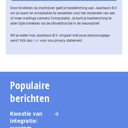
Door te klikken op inschrijven geef je toestemming aan Jaarbeurs B.V.
om je naam en e-mailadres te verwerken voor het verzenden van een
of meer mailings namens Computable. Je kunt je toestemming te
allen tijde intrekken via de af­meld­func­tie in de nieuwsbrief.
Wil je weten hoe Jaarbeurs B.V. omgaat met jouw per­soons­ge­ge­
vens? Klik dan
hier
voor ons privacy statement.
Populaire
berichten
Kwestie van
integratie:
waarom