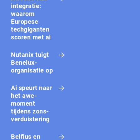
integratie:
waarom
Europese
techgiganten
scoren met ai
Nutanix tuigt
Benelux-
organisatie op
Ai speurt naar
het awe-
moment
tijdens zons­
ver­duis­te­ring
Belfius en