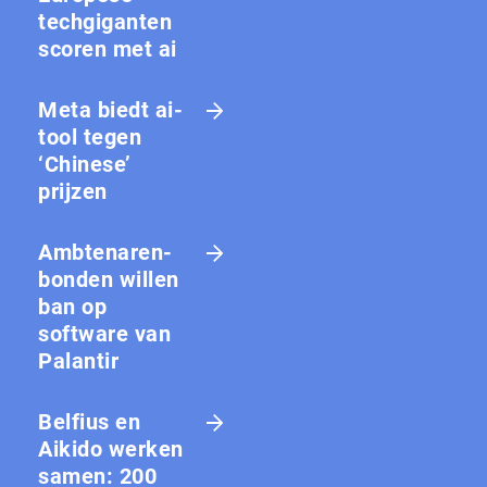
techgiganten
scoren met ai
Meta biedt ai-
tool tegen
‘Chinese’
prijzen
Amb­te­na­ren­
bon­den willen
ban op
software van
Palantir
Belfius en
Aikido werken
samen: 200