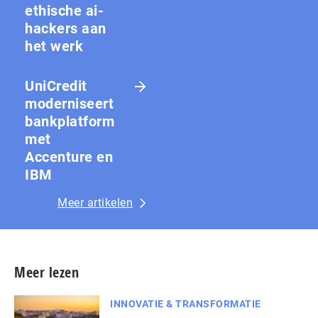
ethische ai-
hackers aan
het werk
UniCredit
moderniseert
bankplatform
met
Accenture en
IBM
Meer artikelen
Meer lezen
INNOVATIE & TRANSFORMATIE