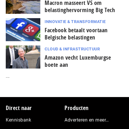
Macron masseert VS om
belastinghervorming Big Tech
INNOVATIE & TRANSFORMATIE
Facebook betaalt voortaan
Belgische belastingen
CLOUD & INFRASTRUCTUUR
Amazon vecht Luxemburgse
boete aan
...
Footer
Direct naar
Producten
Kennisbank
Adverteren en meer…