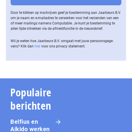
Door te klikken op inschrijven geef je toestemming aan Jaarbeurs B.V.
om je naam en e-mailadres te verwerken voor het verzenden van een
of meer mailings namens Computable. Je kunt je toestemming te
allen tijde intrekken via de af­meld­func­tie in de nieuwsbrief.
Wil je weten hoe Jaarbeurs B.V. omgaat met jouw per­soons­ge­ge­
vens? Klik dan
hier
voor ons privacy statement.
Populaire
berichten
Belfius en
Aikido werken