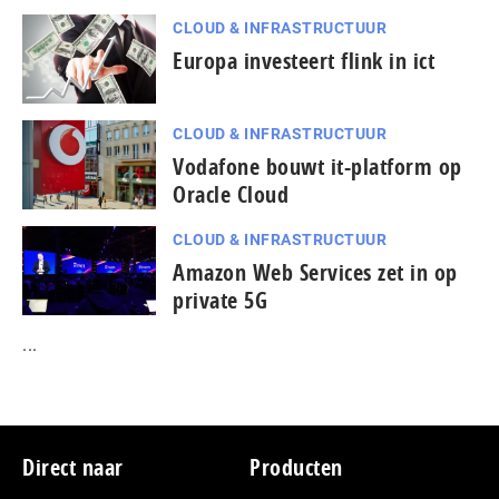
CLOUD & INFRASTRUCTUUR
Europa investeert flink in ict
CLOUD & INFRASTRUCTUUR
Vodafone bouwt it-platform op
Oracle Cloud
CLOUD & INFRASTRUCTUUR
Amazon Web Services zet in op
private 5G
...
Footer
Direct naar
Producten