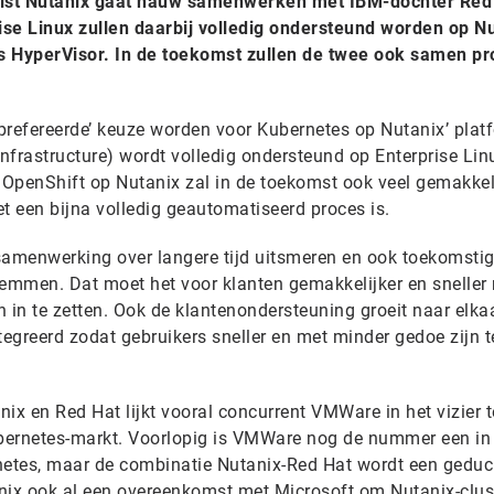
ist Nutanix gaat nauw samenwerken met IBM-dochter Red
se Linux zullen daarbij volledig ondersteund worden op Nu
lis HyperVisor. In de toekomst zullen de twee ook samen p
prefereerde’ keuze worden voor Kubernetes op Nutanix’ plat
nfrastructure) wordt volledig ondersteund op Enterprise Lin
n OpenShift op Nutanix zal in de toekomst ook veel gemakkel
et een bijna volledig geautomatiseerd proces is.
samenwerking over langere tijd uitsmeren en ook toekomsti
temmen. Dat moet het voor klanten gemakkelijker en snelle
 in te zetten. Ook de klantenondersteuning groeit naar elkaa
egreerd zodat gebruikers sneller en met minder gedoe zijn t
x en Red Hat lijkt vooral concurrent VMWare in het vizier t
bernetes-markt. Voorlopig is VMWare nog de nummer een in
netes, maar de combinatie Nutanix-Red Hat wordt een geduc
tanix ook al een overeenkomst met Microsoft om Nutanix-clus