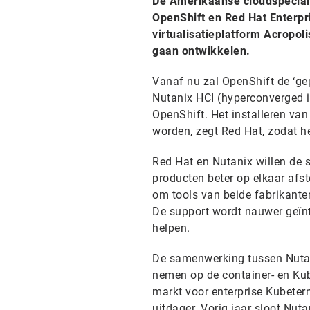
De Amerikaanse cloudspecial
OpenShift en Red Hat Enterpri
virtualisatieplatform Acropo
gaan ontwikkelen.
Vanaf nu zal OpenShift de ‘ge
Nutanix HCI (hyperconverged i
OpenShift. Het installeren va
worden, zegt Red Hat, zodat h
Red Hat en Nutanix willen de 
producten beter op elkaar afs
om tools van beide fabrikanten
De support wordt nauwer geïnt
helpen.
De samenwerking tussen Nutani
nemen op de container- en Ku
markt voor enterprise Kubeter
uitdager. Vorig jaar sloot Nu