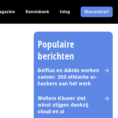
agazine
Kennisbank
Inlog
Nieuwsbrief
Populaire
berichten
Belfius en Aikido werken
samen: 200 ethische ai-
hackers aan het werk
Wolters Kluwer ziet
winst stijgen dankzij
cloud en ai