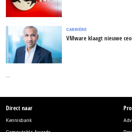
CARRIÈRE
VMware klaagt nieuwe ceo
...
Footer
Direct naar
Pro
Kennisbank
Adv