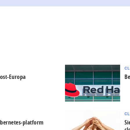
CL
Oost-Europa
Be
CL
ubernetes-platform
Si
cl