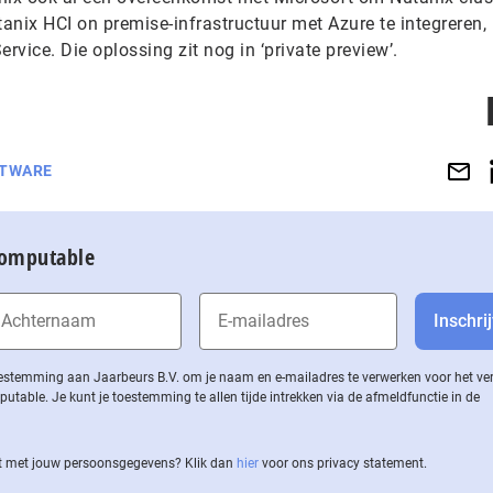
anix HCI on premise-infrastructuur met Azure te integreren,
vice. Die oplossing zit nog in ‘private preview’.
TWARE
Computable
 toestemming aan Jaarbeurs B.V. om je naam en e-mailadres te verwerken voor het v
ble. Je kunt je toestemming te allen tijde intrekken via de af­meld­func­tie in de
 met jouw per­soons­ge­ge­vens? Klik dan
hier
voor ons privacy statement.