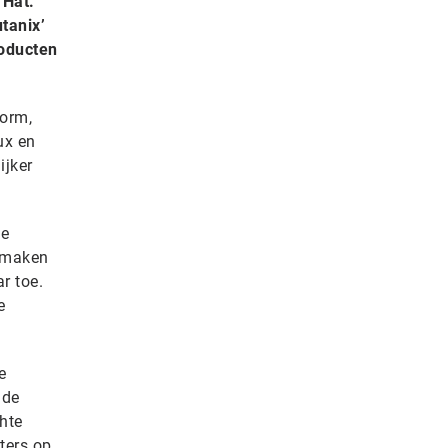
 Hat.
tanix’
roducten
form,
ux en
ijker
ge
r maken
r toe.
e
e
 de
hte
ters op