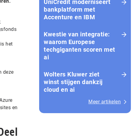
eren.
UniCredit moderniseert
bankplatform met
Accenture en IBM
k
ngsfonds
Kwestie van integratie:
waarom Europese
is het
techgiganten scoren met
ai
n deze
Wolters Kluwer ziet
winst stijgen dankzij
cloud en ai
 Azure
Meer artikelen
sites en
Deel