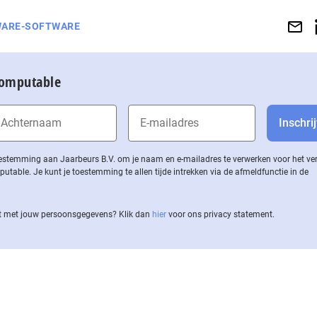
ARE-SOFTWARE
Computable
 toestemming aan Jaarbeurs B.V. om je naam en e-mailadres te verwerken voor het v
ble. Je kunt je toestemming te allen tijde intrekken via de af­meld­func­tie in de
 met jouw per­soons­ge­ge­vens? Klik dan
hier
voor ons privacy statement.