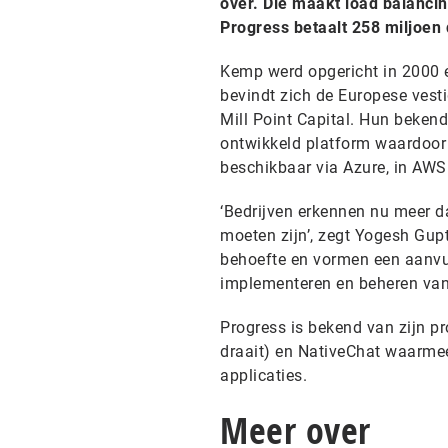
over. Die maakt load balanci
Progress betaalt 258 miljoen d
Kemp werd opgericht in 2000 en
bevindt zich de Europese vest
Mill Point Capital. Hun beken
ontwikkeld platform waardoor 
beschikbaar via Azure, in AWS
‘Bedrijven erkennen nu meer da
moeten zijn’, zegt Yogesh Gu
behoefte en vormen een aanvul
implementeren en beheren van 
Progress is bekend van zijn 
draait) en NativeChat waarmee
applicaties.
Meer over