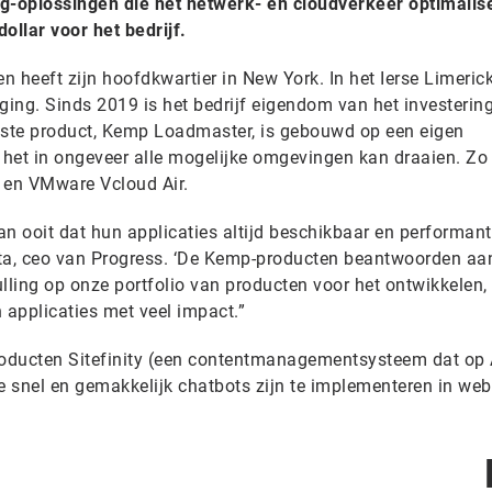
ng-oplossingen die het netwerk- en cloudverkeer optimalis
ollar voor het bedrijf.
 heeft zijn hoofdkwartier in New York. In het Ierse Limeric
iging. Sinds 2019 is het bedrijf eigendom van het investeri
dste product, Kemp Loadmaster, is gebouwd op een eigen
het in ongeveer alle mogelijke omgevingen kan draaien. Zo 
 en VMware Vcloud Air.
n ooit dat hun applicaties altijd beschikbaar en performant
pta, ceo van Progress. ‘De Kemp-producten beantwoorden aa
ling op onze portfolio van producten voor het ontwikkelen,
applicaties met veel impact.”
producten Sitefinity (een contentmanagementsysteem dat op
 snel en gemakkelijk chatbots zijn te implementeren in web