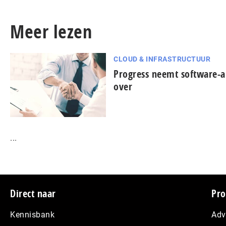
Meer lezen
CLOUD & INFRASTRUCTUUR
Progress neemt software-a
over
...
Footer
Direct naar
Pro
Kennisbank
Adv