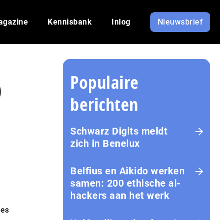
agazine
Kennisbank
Inlog
Nieuwsbrief
Populaire
p
berichten
Schwarz Digits meldt
zich in Benelux
Belfius en Aikido werken
samen: 200 ethische ai-
hackers aan het werk
ies