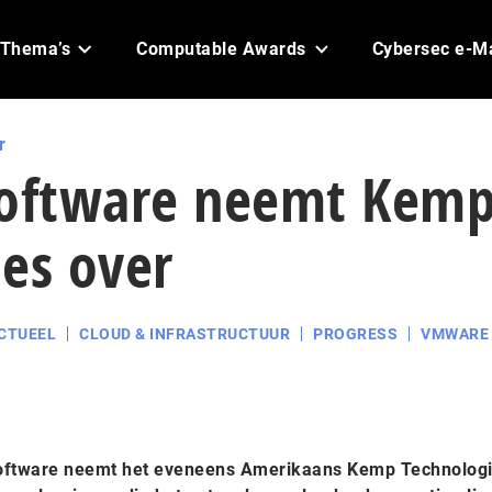
Thema’s
Computable Awards
Cybersec e-M
r
Software neemt Kem
es over
CTUEEL
CLOUD & INFRASTRUCTUUR
PROGRESS
VMWARE
oftware neemt het eveneens Amerikaans Kemp Technolog