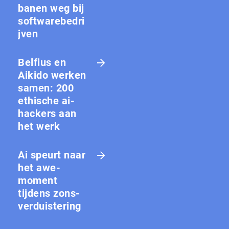
banen weg bij
softwarebedri
jven
Belfius en
Aikido werken
samen: 200
ethische ai-
hackers aan
het werk
Ai speurt naar
het awe-
moment
tijdens zons­
ver­duis­te­ring