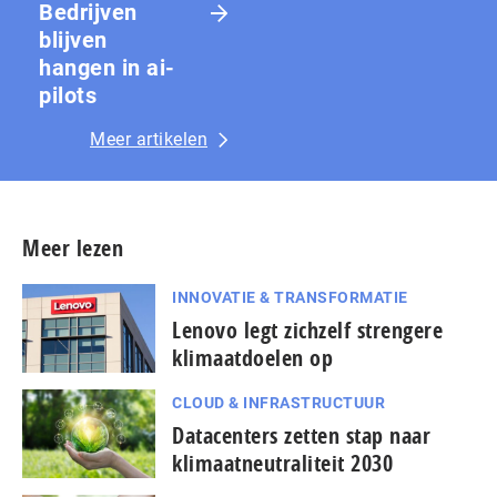
Bedrijven
blijven
hangen in ai-
pilots
Meer artikelen
Meer lezen
INNOVATIE & TRANSFORMATIE
Lenovo legt zichzelf strengere
klimaatdoelen op
CLOUD & INFRASTRUCTUUR
Datacenters zetten stap naar
klimaatneutraliteit 2030