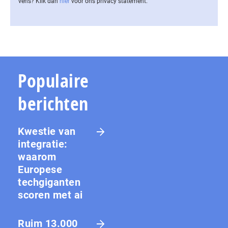
vens? Klik dan
hier
voor ons privacy statement.
Populaire
berichten
Kwestie van
integratie:
waarom
Europese
techgiganten
scoren met ai
Ruim 13.000